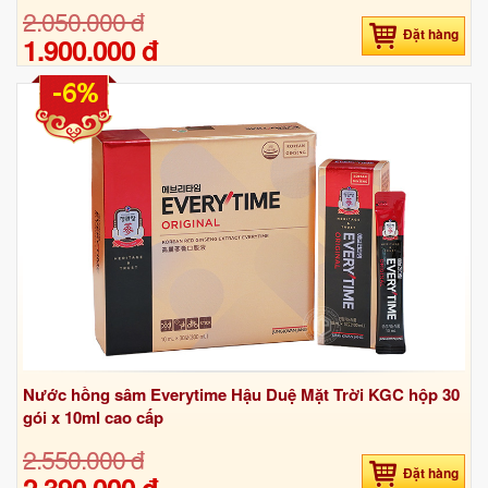
2.050.000 đ
Đặt hàng
1.900.000 đ
-6%
Nước hồng sâm Everytime Hậu Duệ Mặt Trời KGC hộp 30
gói x 10ml cao cấp
2.550.000 đ
Đặt hàng
2.390.000 đ