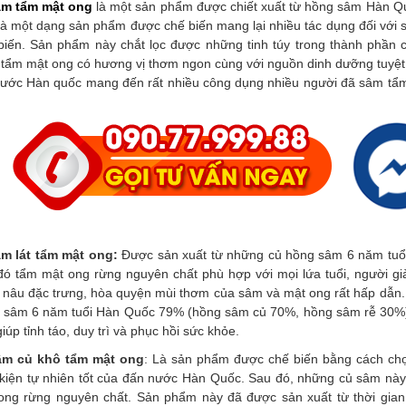
m tẩm mật ong
là một sản phẩm được chiết xuất từ hồng sâm Hàn Qu
là một dạng sản phẩm được chế biến mang lại nhiều tác dụng đối với 
biến. Sản phẩm này chắt lọc được những tinh túy trong thành phần
tẩm mật ong có hương vị thơm ngon cùng với nguồn dinh dưỡng tuyệt 
nước Hàn quốc mang đến rất nhiều công dụng nhiều người đã sâm tẩm
m lát tẩm mật ong:
Được sản xuất từ những củ hồng sâm 6 năm tuổi
đó tẩm mật ong rừng nguyên chất phù hợp với mọi lứa tuổi, người g
 nâu đặc trưng, hòa quyện mùi thơm của sâm và mật ong rất hấp dẫn.
 sâm 6 năm tuổi Hàn Quốc 79% (hồng sâm củ 70%, hồng sâm rễ 30%), 
giúp tỉnh táo, duy trì và phục hồi sức khỏe.
âm củ khô tẩm mật ong
: Là sản phẩm được chế biến bằng cách chọ
 kiện tự nhiên tốt của đấn nước Hàn Quốc. Sau đó, những củ sâm nà
ong rừng nguyên chất. Sản phẩm này đã được sản xuất từ thời gian 