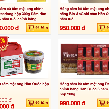
âm củ tẩm mật ong chính
Hồng sâm lát tẩm mật ong c
Daedong hộp 300g Sâm Hàn
hãng Bio ApGold sâm Hàn Q
 năm tuổi chính hãng
năm tuổi
0.000 đ
950.000 đ
Đặt hàng
Đ
5%
t tẩm mật ong Hàn Quốc hộp
Hồng sâm lát tẩm mật ong 
chính hãng Hàn Quốc 6 năm 
hộp 200g
000 đ
990.000 đ
Đặt hàng
Đ
000 đ