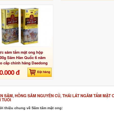
ực sâm tẩm mật ong hộp
600g Sâm Hàn Quốc 6 năm
ao cấp chính hãng Daedong
0.000 đ
Đặt hàng
N SÂM, HỒNG SÂM NGUYÊN CỦ, THÁI LÁT NGÂM TẨM MẬT
 TUỔI
ới thiệu chung về Sâm tẩm mật ong: