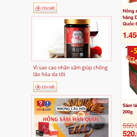
Chi tiết
Hồng s
hãng 
Quốc 6
1.45
-
Vì sao cao nhân sâm giúp chống
lão hóa da tốt
Chi tiết
Sâm lá
200g
550.
520.