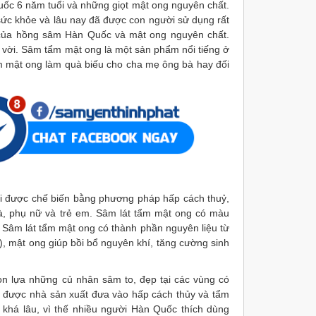
ốc 6 năm tuổi và những giọt mật ong nguyên chất.
sức khỏe và lâu nay đã được con người sử dụng rất
 của hồng sâm Hàn Quốc và mật ong nguyên chất.
vời. Sâm tẩm mật ong là một sản phẩm nổi tiếng ở
 mật ong làm quà biếu cho cha mẹ ông bà hay đối
 được chế biến bằng phương pháp hấp cách thuỷ,
ià, phụ nữ và trẻ em. Sâm lát tẩm mật ong có màu
 Sâm lát tẩm mật ong có thành phần nguyên liệu từ
mật ong giúp bồi bổ nguyên khí, tăng cường sinh
n lựa những củ nhân sâm to, đẹp tại các vùng có
y được nhà sản xuất đưa vào hấp cách thủy và tẩm
khá lâu, vì thế nhiều người Hàn Quốc thích dùng