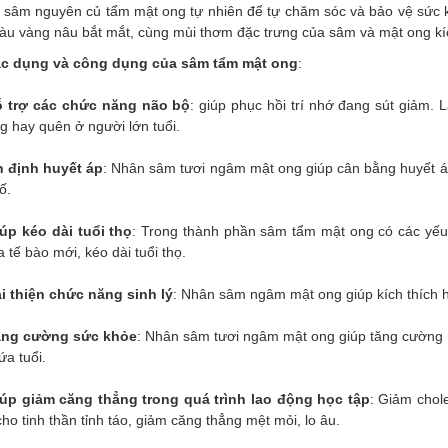
 sâm nguyên củ tẩm mật ong tự nhiên để tự chăm sóc và bảo vệ sức 
àu vàng nâu bắt mắt, cùng mùi thơm đặc trưng của sâm và mật ong kíc
c dụng và công dụng của sâm tẩm mật ong
:
 trợ các chức năng não bộ
: giúp phục hồi trí nhớ đang sút giảm. L
g hay quên ở người lớn tuổi.
 định huyết áp
: Nhân sâm tươi ngâm mật ong giúp cân bằng huyết áp,
tố.
úp kéo dài tuổi thọ
: Trong thành phần sâm tẩm mật ong có các yếu 
a tế bào mới, kéo dài tuổi thọ.
i thiện chức năng sinh lý
: Nhân sâm ngâm mật ong giúp kích thích
ng cường sức khỏe
: Nhân sâm tươi ngâm mật ong giúp tăng cường m
ứa tuổi.
úp giảm căng thẳng trong quá trình lao động học tập
: Giảm chol
ho tinh thần tỉnh táo, giảm căng thẳng mệt mỏi, lo âu.