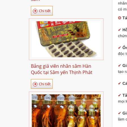
nhân
có m
Chi tiết
❂
Tá
✔
Hỗ
chứn
✔
Ổn
độc 
Bảng giá viên nhân sâm Hàn
✔
Gi
Quốc tại Sâm yến Thịnh Phát
tạo r
✔
Cả
Chi tiết
✔
Tă
mọi l
✔
Gi
làm c