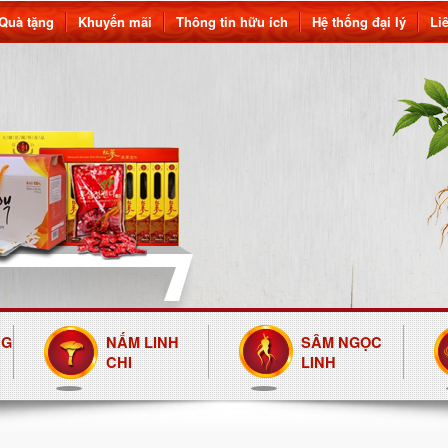
Quà tặng
Khuyến mãi
Thông tin hữu ích
Hệ thống đại lý
Li
NG
NẤM LINH
SÂM NGỌC
CHI
LINH