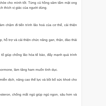
khỏe cho mình tốt. Từng củ hồng sâm tẩm mật ong
h thích vị giác của người dùng.
àm chậm đi tiến trình lão hoá của cơ thể, cải thiện
 hỗ trợ và cải thiện chức năng gan, thận, đào thải
tố giúp chống lão hóa tế bào, đẩy mạnh quá trình
 hormone, làm tăng ham muốn tình dục.
iễn dịch, nâng cao thể lực và bồi bổ sức khoẻ cho
este
ron, chống mất ngủ giúp ngủ ngon, sâu hơn
và