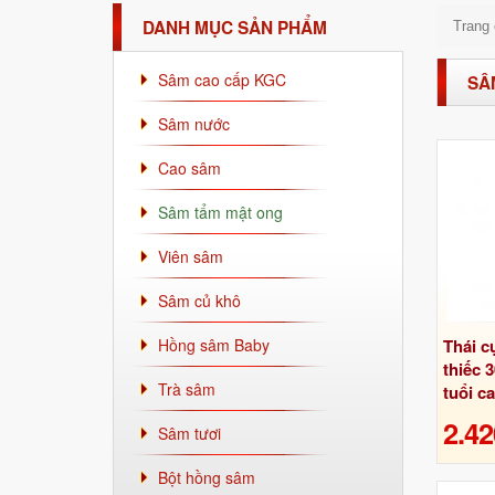
DANH MỤC SẢN PHẨM
Trang
Sâm cao cấp KGC
SÂ
Sâm nước
Cao sâm
Sâm tẩm mật ong
Viên sâm
Sâm củ khô
Hồng sâm Baby
Thái c
thiếc 
Trà sâm
tuổi c
2.42
Sâm tươi
Bột hồng sâm