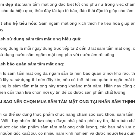
àm đẹp da
: Sâm tẩm mật ong đặc biệt tốt cho phụ nữ trong việc chă
cho da hiệu quả, thúc đẩy tái tạo tế bào, đào thải độc tố giúp cho l
t cho hệ tiêu hóa
: Sâm ngâm mật ong kích thích hệ tiêu hóa giúp ă
ày
ch sử dụng sâm tẩm mật ong hiệu quả
:
ông dụng là mỗi ngày dùng trực tiếp từ 2 đến 3 lát sâm tẩm mật ong, 
 sử dụng nước sâm ngâm mật ong pha với nước ấm rồi uống.
ch bảo quản sâm tẩm mật ong
:
i lọ sâm tẩm mật ong đã ngâm sẵn ta nên bảo quản ở nơi khô ráo, tho
ã lấy ra sử dụng thì nên đậy kín, nếu có thể thì bảo quản ở ngăn mát t
ụng lọ sâm tẩm mật ong này trong khoảng một năm. Hiện nay cũng 
nên cẩn thận lựa chọn nơi uy tín để có được sản phẩm chất lượng.
ẠI SAO NÊN CHỌN MUA SÂM TẨM MẬT ONG TẠI NHÂN SÂM THỊNH
i xu thế sử dụng thực phẩm chức năng chăm sóc sức khỏe, sâm tẩm m
 Việt. Tuy nhiên để lựa chọn được nhà phân phối uy tín, đảm bảo ch
được các sản phẩm sâm tẩm mật ong chất lượng, các bạn nên lựa chọ
 nguồn gốc xuất xứ, có nhiều năm kinh nghiệm và được người tiêu dùn