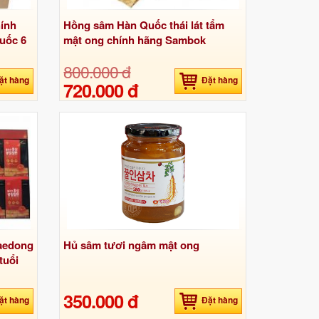
hính
Hồng sâm Hàn Quốc thái lát tẩm
uốc 6
mật ong chính hãng Sambok
800.000 đ
ặt hàng
Đặt hàng
720.000 đ
Daedong
Hủ sâm tươi ngâm mật ong
tuổi
350.000 đ
ặt hàng
Đặt hàng