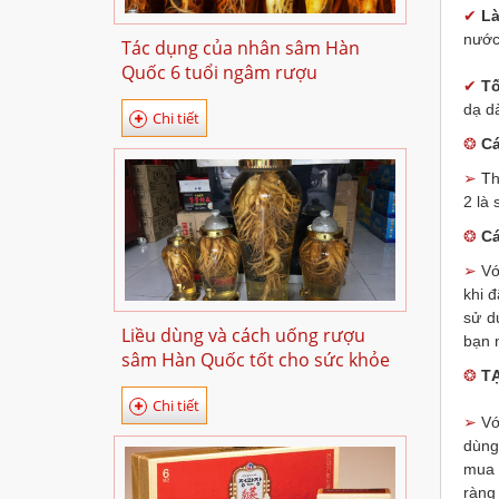
✔
L
nước 
Tác dụng của nhân sâm Hàn
Quốc 6 tuổi ngâm rượu
✔
Tố
dạ d
Chi tiết
❂
Cá
➢
T
h
2 là
❂
Cá
➢
Vớ
khi đ
sử d
Liều dùng và cách uống rượu
bạn 
sâm Hàn Quốc tốt cho sức khỏe
❂
T
Chi tiết
➢
Vớ
dùng
mua 
ràng