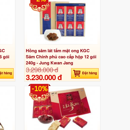
KGC
Hồng sâm lát tẩm mật ong KGC
6 gói
Sâm Chính phủ cao cấp hộp 12 gói
240g - Jung Kwan Jang
3.298.000 đ
ặt hàng
Đặt hàng
3.230.000 đ
-10%