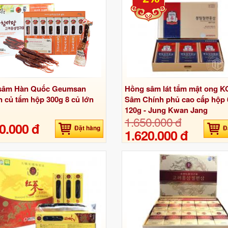
sâm Hàn Quốc Geumsan
Hồng sâm lát tẩm mật ong 
 củ tẩm hộp 300g 8 củ lớn
Sâm Chính phủ cao cấp hộp 
120g - Jung Kwan Jang
1.650.000 đ
0.000 đ
Đặt hàng
Đ
1.620.000 đ