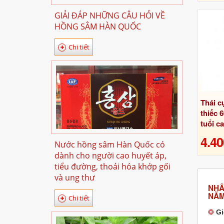
GIẢI ĐÁP NHỮNG CÂU HỎI VỀ
HỒNG SÂM HÀN QUỐC
Chi tiết
Thái c
thiếc 
tuổi c
4.40
Nước hồng sâm Hàn Quốc có
dành cho người cao huyết áp,
tiểu đường, thoái hóa khớp gối
và ung thư
NHÂ
NĂM
Chi tiết
❂
Gi