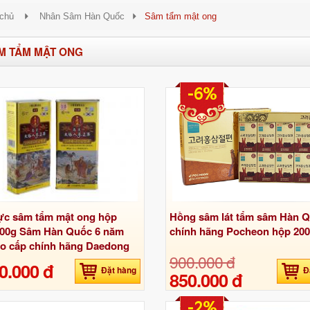
 chủ
Nhân Sâm Hàn Quốc
Sâm tẩm mật ong
M TẨM MẬT ONG
-6%
ực sâm tẩm mật ong hộp
Hồng sâm lát tẩm sâm Hàn 
300g Sâm Hàn Quốc 6 năm
chính hãng Pocheon hộp 20
ao cấp chính hãng Daedong
900.000 đ
0.000 đ
Đặt hàng
Đ
850.000 đ
-2%