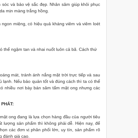
m sóc và bảo vệ sắc đẹp. Nhân sâm giúp khôi phục
àm da mịn màng trắng hồng.
n ngon miệng, có hiệu quả kháng viêm và viêm loét
có thể ngậm tan và nhai nuốt luôn cả bã. Cách thứ
áng mát, tránh ánh nắng mặt trời trực tiếp và sau
ủ lạnh. Nếu bảo quản tốt và đúng cách thì ta có thể
có nhiều nơi bày bán sâm tẩm mật ong nhưng các
 PHÁT:
ật ong đang là lựa chọn hàng đầu của người tiêu
ất lượng sản phẩm thì không phải dễ. Hiện nay, để
n các đơn vị phân phối lớn, uy tín, sản phẩm rõ
g đánh giá cao.