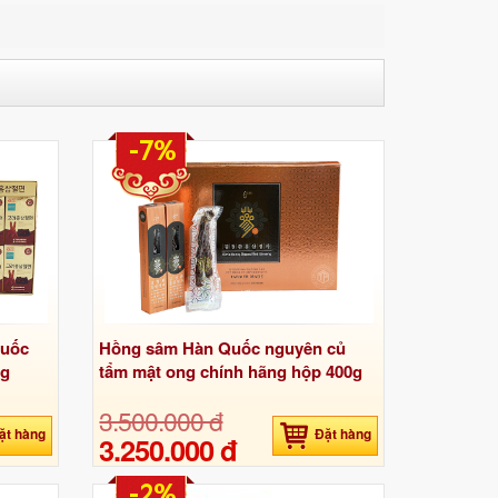
-7%
Quốc
Hồng sâm Hàn Quốc nguyên củ
0g
tẩm mật ong chính hãng hộp 400g
3.500.000 đ
ặt hàng
Đặt hàng
3.250.000 đ
-2%