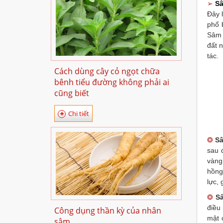
➢
Sâ
Đây 
phổ 
Sâm 
đất 
tác.
Cách dùng cây cỏ ngọt chữa
bênh tiểu đường không phải ai
cũng biết
Chi tiết
❂
Sâ
sau 
vàng
hồng
lực, 
❂
S
điều
Công dụng thần kỳ của nhân
mật 
sâm