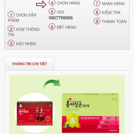
4
CHỌN HÀNG
7
NHẬN HÀNG
5
GỌI
8
KIỂM TRA
1
CHỌN SẢN
0907799988
PHẨM
9
THANH TOÁN
6
ĐẶT HÀNG
2
XEM THÔNG
TIN
3
XÁC NHẬN
THÔNG TIN CHI TIẾT