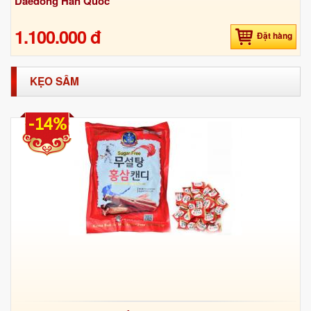
Daedong Hàn Quốc
1.100.000 đ
Đặt hàng
KẸO SÂM
-14%