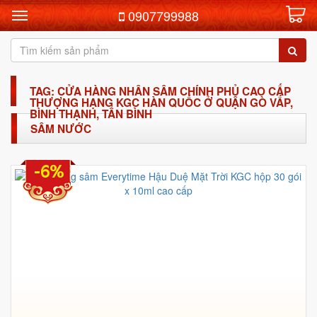
0907799988
TAG: CỬA HÀNG NHÂN SÂM CHÍNH PHỦ CAO CẤP
THƯỢNG HẠNG KGC HÀN QUỐC Ở QUẬN GÒ VẤP,
BÌNH THẠNH, TÂN BÌNH
SÂM NƯỚC
-6%