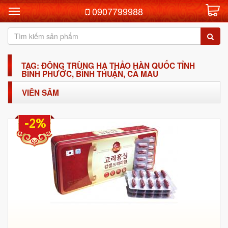
0907799988
TAG: ĐÔNG TRÙNG HẠ THẢO HÀN QUỐC TỈNH
BÌNH PHƯỚC, BÌNH THUẬN, CÀ MAU
VIÊN SÂM
-2%