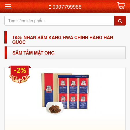
0907799988
TAG: NHÂN SÂM KANG HWA CHÍNH HÃNG HÀN
QUỐC
SÂM TẨM MẬT ONG
-2%