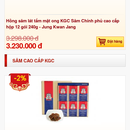
Hồng sâm lát tẩm mật ong KGC Sâm Chính phủ cao cấp
hộp 12 gói 240g - Jung Kwan Jang
3.298.000 đ
Đặt hàng
3.230.000 đ
SÂM CAO CẤP KGC
-2%