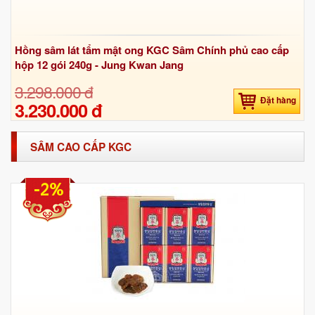
Hồng sâm lát tẩm mật ong KGC Sâm Chính phủ cao cấp
hộp 12 gói 240g - Jung Kwan Jang
3.298.000 đ
Đặt hàng
3.230.000 đ
SÂM CAO CẤP KGC
-2%