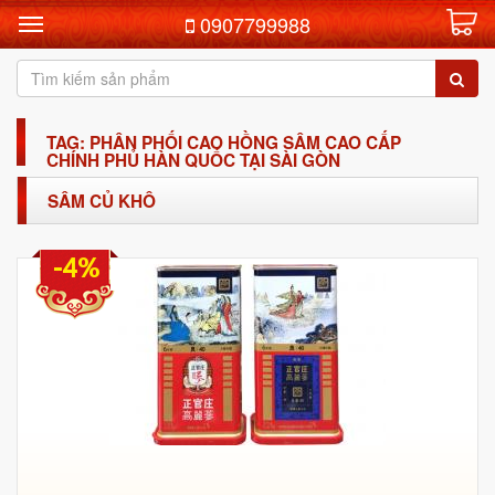
0907799988
TAG: PHÂN PHỐI CAO HỒNG SÂM CAO CẤP
CHÍNH PHỦ HÀN QUỐC TẠI SÀI GÒN
SÂM CỦ KHÔ
-4%