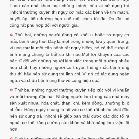
Theo các nhà khoa học chứng mình, nếu ai sử dụng trà
linhchi thường xuyên thì nguy cơ mắc các bệnh về tim mạch,
huyết áp, tiểu đường hạn chế một cách tối đa. Do đó, nó
cũng rất phù hợp đối với người già.
Thứ hai, những người đang có khối u hoặc so nguy cơ
✡
mắc bệnh ung thư: Đây là một trong những lưu ý quan trọng,
vì ung thư là một căn bệnh rất nguy hiểm, nó có thể cướp đi
tính mạng chúng ta bất cứ khi nào.Một lời khuyên của các
bác sĩ đối với những người làm việc trong môi trường nhiều
hóa chất, hay những người có truyền thống mắc bệnh ung
thư thì hãy nên sử dụng trà linh chi. Vì nó có tác dụng ngăn
ngừa và chữa bệnh ung thư vô cùng hiệu quả.
Thứ ba, những người thường xuyên tiếp xúc với vi khuẩn
✡
và môi trường độc hai: Những người làm trong các nhà máy
sản xuất nhựa, hóa chất, than, chì, kẽm đồng…thường bị ô
nhiễm. Hàng ngày chúng ta hít vào cơ thể rất nhiều chất độc
nên sử dụng trà linhchi sẽ giúp bạn thải được các độc tố ra
ngoài cơ thể, tăng cường sức khỏe và khả năng làm việc tốt
hơn.
Thứ tư, những người thường xuyên làm việc căng thẳng,
✡