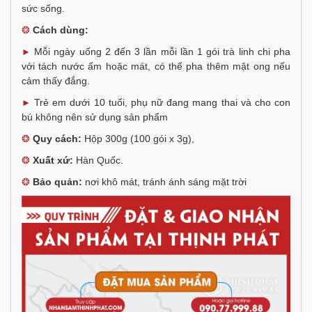
sức sống.
❂
Cách dùng:
Mỗi ngày uống 2 đến 3 lần mỗi lần 1 gói trà linh chi pha
►
với tách nước ấm hoặc mát, có thể pha thêm mật ong nếu
cảm thấy đắng.
Trẻ em dưới 10 tuổi, phụ nữ đang mang thai và cho con
►
bú không nên sử dụng sản phẩm
❂
Quy cách:
Hộp 300g (100 gói x 3g),
❂
Xuất xứ:
Hàn Quốc.
❂
Bảo quản:
nơi khô mát, tránh ánh sáng mặt trời