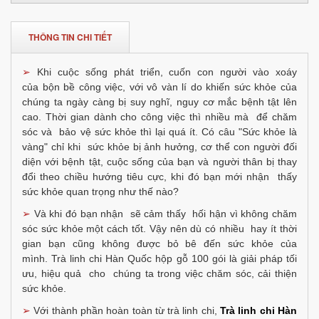
THÔNG TIN CHI TIẾT
➢
Khi cuộc sống phát triển, cuốn con người vào xoáy
của bộn bề công việc, với vô vàn lí do khiến sức khỏe của
chúng ta ngày càng bị suy nghĩ, nguy cơ mắc bệnh tật lên
cao. Thời gian dành cho công việc thì nhiều mà để chăm
sóc và bảo vệ sức khỏe thì lại quá ít. Có câu "Sức khỏe là
vàng" chỉ khi sức khỏe bị ảnh hưởng, cơ thể con người đối
diện với bệnh tật, cuộc sống của bạn và người thân bị thay
đổi theo chiều hướng tiêu cực, khi đó bạn mới nhận thấy
sức khỏe quan trọng như thế nào?
➢
Và khi đó bạn nhận sẽ cảm thấy hối hận vì không chăm
sóc sức khỏe một cách tốt. Vậy nên dù có nhiều hay ít thời
gian bạn cũng không được bỏ bê đến sức khỏe của
mình. Trà linh chi Hàn Quốc hộp gỗ 100 gói là giải pháp tối
ưu, hiệu quả cho chúng ta trong việc chăm sóc, cải thiện
sức khỏe.
➢
Với thành phần hoàn toàn từ trà linh chi,
Trà linh chi Hàn