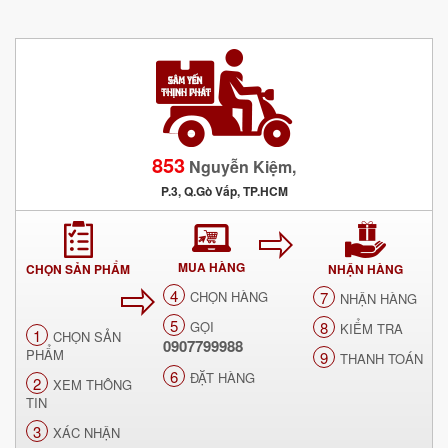
853
Nguyễn Kiệm,
P.3, Q.Gò Vấp, TP.HCM
MUA HÀNG
CHỌN SẢN PHẨM
NHẬN HÀNG
4
CHỌN HÀNG
7
NHẬN HÀNG
5
GỌI
8
KIỂM TRA
1
CHỌN SẢN
0907799988
PHẨM
9
THANH TOÁN
6
ĐẶT HÀNG
2
XEM THÔNG
TIN
3
XÁC NHẬN