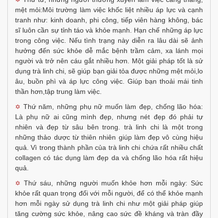
mệt mỏi:Môi trường làm việc khốc liệt nhiều áp lực và cạnh
tranh như: kinh doanh, phi công, tiếp viên hàng không, bác
sĩ luôn cần sự tỉnh táo và khỏe mạnh. Hạn chế những áp lực
trong công việc. Nếu tình trạng này diễn ra lâu dài sẽ ảnh
hưởng đến sức khỏe dễ mắc bệnh trầm cảm, xa lánh mọi
người và trở nên cáu gắt nhiều hơn. Một giải pháp tốt là sử
dụng trà linh chi, sẽ giúp bạn giải tỏa được những mệt mỏi,lo
âu, buồn phì và áp lực công việc. Giúp bạn thoải mái tinh
thần hơn,tập trung làm việc.
Thứ năm, những phụ nữ muốn làm đẹp, chống lão hóa:
✡
Là phụ nữ ai cũng mình đẹp, nhưng nét đẹp đó phải tự
nhiên và đẹp từ sâu bên trong. trà linh chi là một trong
những thảo dược từ thiên nhiên giúp làm đẹp vô cùng hiệu
quả. Vì trong thành phần của trà linh chi chứa rất nhiều chất
collagen có tác dụng làm đẹp da và chống lão hóa rất hiệu
quả.
Thứ sáu, những người muốn khỏe hơn mỗi ngày: Sức
✡
khỏe rất quan trọng đối với mỗi người, để có thể khỏe mạnh
hơn mỗi ngày sử dụng trà linh chi như một giải pháp giúp
tăng cường sức khỏe, nâng cao sức đề kháng và tràn đầy