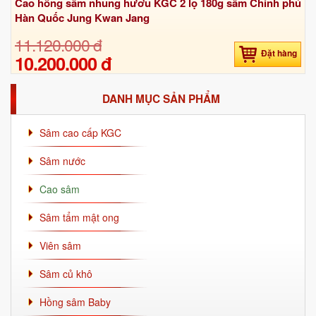
Cao hồng sâm nhung hươu KGC 2 lọ 180g sâm Chính phủ
Hàn Quốc Jung Kwan Jang
11.120.000 đ
Đặt hàng
10.200.000 đ
DANH MỤC SẢN PHẨM
Sâm cao cấp KGC
Sâm nước
Cao sâm
Sâm tẩm mật ong
Viên sâm
Sâm củ khô
Hồng sâm Baby