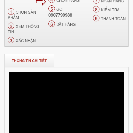
CHỌN HÀNG
7
NHẬN HÀNG
5
GỌI
8
KIỂM TRA
1
CHỌN SẢN
0907799988
PHẨM
9
THANH TOÁN
6
ĐẶT HÀNG
2
XEM THÔNG
TIN
3
XÁC NHẬN
THÔNG TIN CHI TIẾT