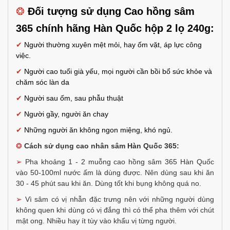
❂
Đối tượng sử dụng Cao hồng sâm
365 chính hãng Hàn Quốc hộp 2 lọ 240g:
✔
Người thường xuyên mệt mỏi, hay ốm vặt, áp lực công
việc.
✔
Người cao tuổi già yếu, mọi người cần bồi bổ sức khỏe và
chăm sóc làn da
✔
Người sau ốm, sau phẫu thuật
✔
Người gầy, người ăn chay
✔
Những người ăn không ngon miệng, khó ngủ.
❂
Cách sử dụng cao nhân sâm Hàn Quốc 365:
➢
Pha khoảng 1 - 2 muỗng cao hồng sâm 365 Hàn Quốc
vào 50-100ml nước ấm là dùng được. Nên dùng sau khi ăn
30 - 45 phút sau khi ăn. Dùng tốt khi bụng không quá no.
➢
Vì sâm có vị nhẫn đặc trưng nên với những người dùng
không quen khi dùng có vị đắng thì có thể pha thêm với chút
mật ong. Nhiều hay ít tùy vào khẩu vị từng người.