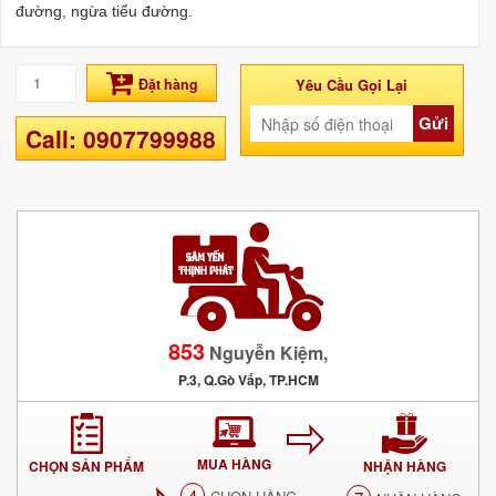
đường, ngừa tiểu đường.
Đặt hàng
Yêu Cầu Gọi Lại
Gửi
Call: 0907799988
853
Nguyễn Kiệm,
P.3, Q.Gò Vấp, TP.HCM
MUA HÀNG
CHỌN SẢN PHẨM
NHẬN HÀNG
4