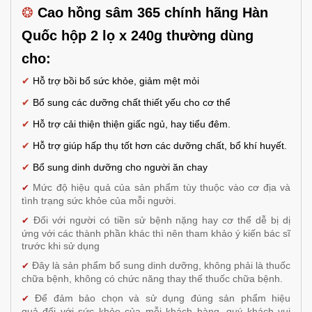
❂
Cao hồng sâm 365 chính hãng Hàn
Quốc hộp 2 lọ x 240g thường dùng
cho:
✔
Hỗ trợ bồi bổ sức khỏe, giảm mệt mỏi
✔
Bổ sung các dưỡng chất thiết yếu cho cơ thể
✔
Hỗ trợ cải thiện thiện giấc ngủ, hay tiểu đêm.
✔
Hỗ trợ giúp hấp thụ tốt hơn các dưỡng chất, bổ khí huyết.
✔
Bổ sung dinh dưỡng cho người ăn chay
Mức độ hiệu quả của sản phẩm tùy thuộc vào cơ địa và
✔
tình trạng sức khỏe của mỗi người.
Đối với người có tiền sử bệnh nặng hay cơ thể dễ bị dị
✔
ứng với các thành phần khác thì nên tham khảo ý kiến bác sĩ
trước khi sử dụng
Đây là sản phẩm bổ sung dinh dưỡng, không phải là thuốc
✔
chữa bệnh, không có chức năng thay thế thuốc chữa bệnh.
Để đảm bảo chọn và sử dụng đúng sản phẩm hiệu
✔
quả đối với sức khỏe của mỗi khách hàng, quý khách vui