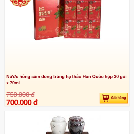
Đông trùng hạ thảo tây tạng tỉnh Quảng Bình, Quảng Nam,
Quảng Ngãi
,
Đông trùng hạ thảo tây tạng tỉnh Quảng Ninh, Quảng Trị, Sóc
Trăng
,
Đông trùng hạ thảo tây tạng tỉnh Sơn La, Tây Ninh, Thái Bình
,
Đông trùng hạ thảo tây tạng tỉnh Tiền Giang, Trà Vinh, Tuyên
Quang
Nước hồng sâm đông trùng hạ thảo Hàn Quốc hộp 30 gói
x 70ml
750.000 đ
Giỏ hàng
700.000 đ