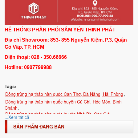
HỆ THỐNG PHÂN PHỐI SÂM YẾN THỊNH PHÁT
Địa chỉ Showroom: 853
- 855
Nguyễn Kiệm, P.3, Quận
Gò Vấp, TP. HCM
Điện thoại: 028 - 350.66666
Hotline: 0907799988
Tags:
Đông trùng hạ thảo hàn quốc Cần Thơ, Đà Nẵng, Hải Phòng
,
Đông trùng hạ thảo hàn quốc huyện Củ Chi, Hóc Môn, Bình
Chánh
,
Đông trùng hạ thảo hàn quốc huyện Nhà Bè, Cần Giờ
,
...Xem tất cả
Đông trùng hạ thảo hàn quốc quận 4, quận 5, quận 6
,
SẢN PHẨM ĐANG BÁN
Đông trùng hạ thảo hàn quốc quận Tân Phú, Phú Nhuận, Thủ
Đức, Bình Tân
,