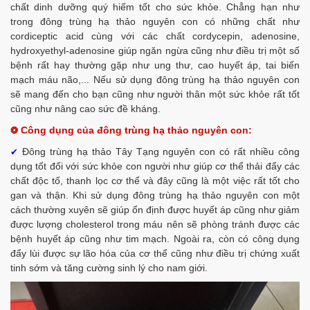
chất dinh dưỡng quý hiếm tốt cho sức khỏe. Chẳng hạn như
trong đông trùng hạ thảo nguyên con có những chất như
cordiceptic acid cùng với các chất cordycepin, adenosine,
hydroxyethyl-adenosine giúp ngăn ngừa cũng như điều trị một số
bệnh rất hay thường gặp như ung thư, cao huyết áp, tai biến
mạch máu não,... Nếu sử dụng đông trùng hạ thảo nguyên con
sẽ mang đến cho bạn cũng như người thân một sức khỏe rất tốt
cũng như nâng cao sức đề kháng.
Công dụng của đông trùng hạ thảo nguyên con:
❂
Đông trùng hạ thảo Tây Tạng nguyên con có rất nhiều công
✔
dụng tốt đối với sức khỏe con người như giúp cơ thể thải đẩy các
chất độc tố, thanh lọc cơ thể và đây cũng là một việc rất tốt cho
gan và thận. Khi sử dụng đông trùng hạ thảo nguyên con một
cách thường xuyên sẽ giúp ổn định được huyết áp cũng như giảm
được lượng cholesterol trong máu nên sẽ phòng tránh được các
bệnh huyết áp cũng như tim mạch. Ngoài ra, còn có công dụng
đẩy lùi được sự lão hóa của cơ thể cũng như điều trị chứng xuất
tinh sớm và tăng cường sinh lý cho nam giới.