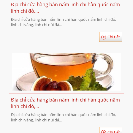
Địa chỉ cửa hàng bán nấm linh chi hàn quốc nấm
linh chi đỏ,...
Địa chỉ cửa hàng bán nấm linh chi hàn quốc nấm linh chi đỏ,
linh chi vàng, linh chi núi đá...
Chi tiết
Địa chỉ cửa hàng bán nấm linh chi hàn quốc nấm
linh chi đỏ,...
Địa chỉ cửa hàng bán nấm linh chi hàn quốc nấm linh chi đỏ,
linh chi vàng, linh chi núi đá...
Chi tiết