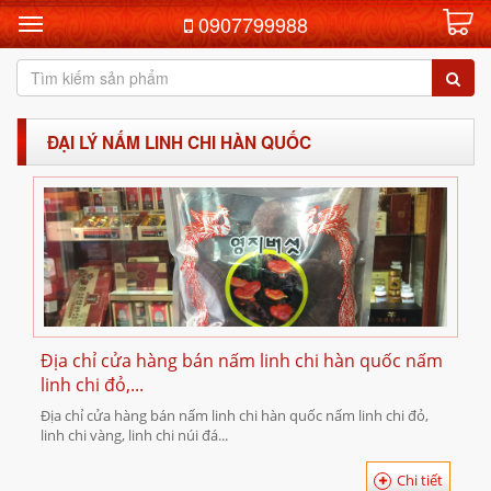
0907799988
ĐẠI LÝ NẤM LINH CHI HÀN QUỐC
Địa chỉ cửa hàng bán nấm linh chi hàn quốc nấm
linh chi đỏ,...
Địa chỉ cửa hàng bán nấm linh chi hàn quốc nấm linh chi đỏ,
linh chi vàng, linh chi núi đá...
Chi tiết