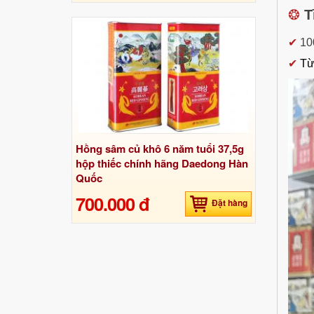
❂
T
✔
10
✔
Từ
Hồng sâm củ khô 6 năm tuổi 37,5g
hộp thiếc chính hãng Daedong Hàn
Quốc
700.000 đ
Đặt hàng