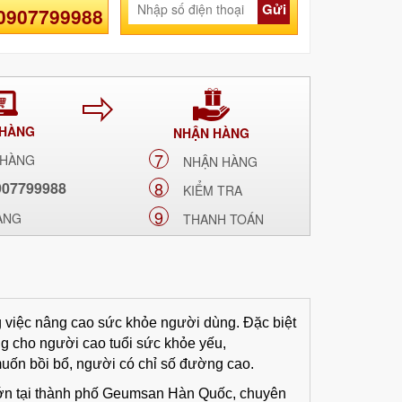
Gửi
 0907799988
 HÀNG
NHẬN HÀNG
7
 HÀNG
NHẬN HÀNG
8
907799988
KIỂM TRA
9
ÀNG
THANH TOÁN
 việc nâng cao sức khỏe người dùng. Đặc biệt
g cho người cao tuổi sức khỏe yếu,
uốn bồi bổ, người có chỉ số đường cao.
ớn tại thành phố Geumsan Hàn Quốc, chuyên