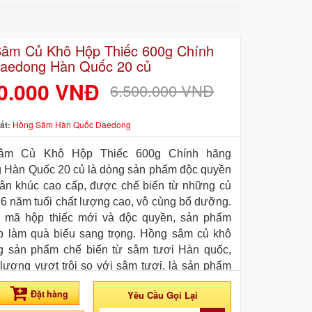
âm Củ Khô Hộp Thiếc 600g Chính
aedong Hàn Quốc 20 củ
0.000 VNĐ
6.500.000 VNĐ
ất:
Hồng Sâm Hàn Quốc Daedong
âm Củ Khô Hộp Thiếc 600g Chính hãng
 Hàn Quốc 20 củ là dòng sản phẩm độc quyền
ân khúc cao cấp, được chế biến từ những củ
 6 năm tuổi chất lượng cao, vô cùng bổ dưỡng.
 mã hộp thiếc mới và độc quyền, sản phẩm
p làm quà biếu sang trọng. Hồng sâm củ khô
g sản phẩm chế biến từ sâm tươi Hàn quốc,
 lượng vượt trội so với sâm tươi, là sản phẩm
hống và được xuất khẩu sang nhiều nước trên
Đặt hàng
Yêu Cầu Gọi Lại