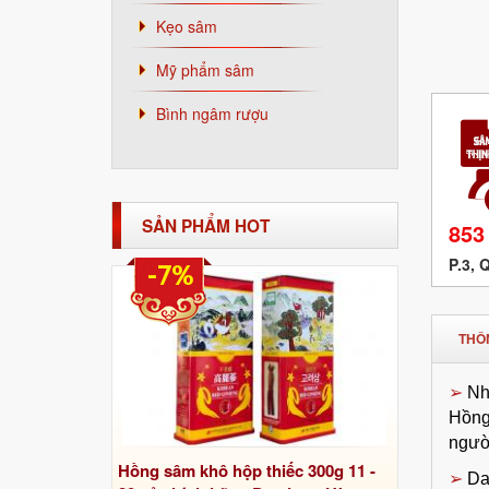
Kẹo sâm
Mỹ phẩm sâm
Bình ngâm rượu
SẢN PHẨM HOT
853
P.3, 
-7%
THÔN
➢
Nh
Hồng
ngườ
Hồng sâm khô hộp thiếc 300g 11 -
➢
Da