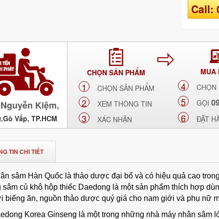
Call:
MUA
CHỌN SẢN PHẨM
4
1
CHỌN
CHỌN SẢN PHẨM
5
2
0
GỌI
Nguyễn Kiệm,
XEM THÔNG TIN
6
3
Q.Gò Vấp, TP.HCM
ĐẶT H
XÁC NHẬN
G TIN CHI TIẾT
ân sâm Hàn Quốc là thảo dược đại bổ và có hiệu quả cao trong
 sâm củ khô hộp thiếc Daedong là một sản phẩm thích hợp dùn
i biếng ăn, nguồn thảo dược quý giá cho nam giới và phụ nữ m
edong Korea Ginseng là một trong những nhà máy nhân sâm l