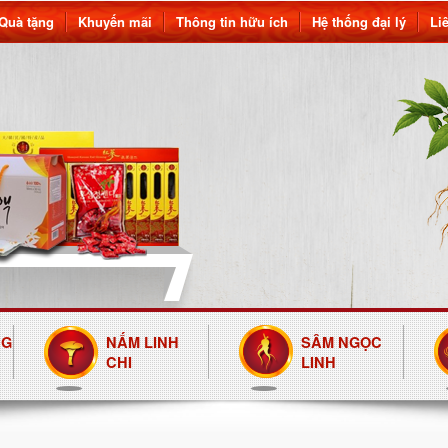
Quà tặng
Khuyến mãi
Thông tin hữu ích
Hệ thống đại lý
Li
NG
NẤM LINH
SÂM NGỌC
CHI
LINH