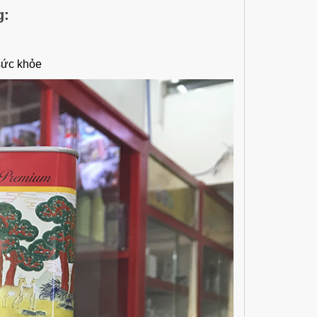
g:
sức khỏe