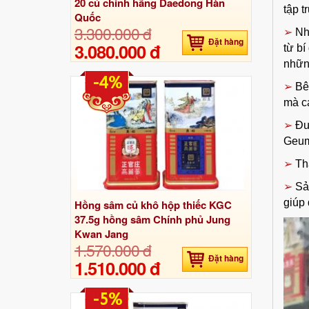
20 củ chính hãng Daedong Hàn
tập t
Quốc
3.300.000 đ
➢
Nh
Đặt hàng
3.080.000 đ
từ bí
những
-4%
➢
Bê
mà c
➢
Đư
Geum
➢
Th
➢
Sả
giúp 
Hồng sâm củ khô hộp thiếc KGC
37.5g hồng sâm Chính phủ Jung
Kwan Jang
1.570.000 đ
Đặt hàng
1.510.000 đ
-5%