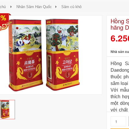
 chủ
Nhân Sâm Hàn Quốc
Sâm củ khô
4%
Hồng S
hãng D
6.25
Nhà sản xu
Hồng S
Daedong
thuộc ph
sâm loại
Với mẫu
thích hợ
một dòn
với chất
truyền t
thế giới.