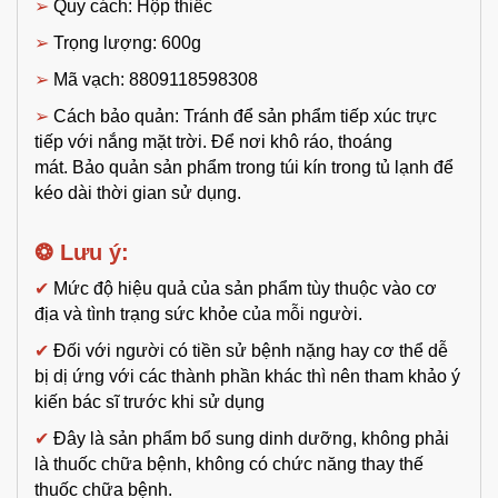
➢
Quy cách: Hộp thiếc
➢
Trọng lượng: 600g
➢
Mã vạch:
8809118598308
➢
Cách bảo quản:
Tránh để sản phẩm tiếp xúc trực
tiếp với nắng mặt trời.
Để nơi khô ráo, thoáng
mát.
Bảo quản sản phẩm trong túi kín trong tủ lạnh để
kéo dài thời gian sử dụng.
❂ Lưu ý:
✔
Mức độ hiệu quả của sản phẩm tùy thuộc vào cơ
địa và tình trạng sức khỏe của mỗi người.
✔
Đối với người có tiền sử bệnh nặng hay cơ thể dễ
bị dị ứng với các thành phần khác thì nên tham khảo ý
kiến bác sĩ trước khi sử dụng
✔
Đây là sản phẩm bổ sung dinh dưỡng, không phải
là thuốc chữa bệnh, không có chức năng thay thế
thuốc chữa bệnh.