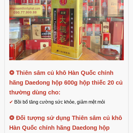
❂
Thiên sâm củ khô Hàn Quốc chính
hãng Daedong hộp 600g hộp thiếc 20 củ
thường dùng cho:
✔
Bồi bổ tăng cường sức khỏe, giảm mệt mỏi
❂ Đối tượng sử dụng
Thiên sâm củ khô
Hàn Quốc chính hãng Daedong hộp