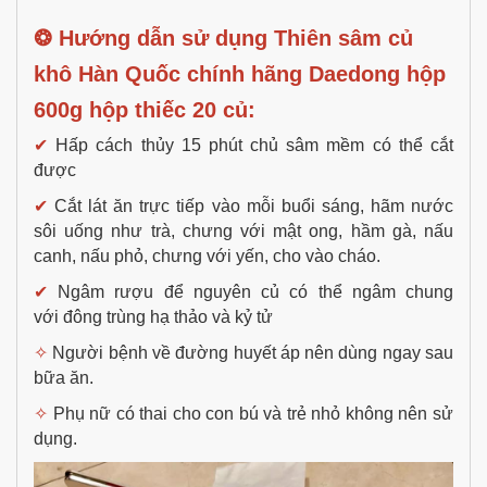
❂ Hướng dẫn sử dụng
Thiên sâm củ
khô Hàn Quốc chính hãng Daedong hộp
600g hộp thiếc 20 củ:
✔
Hấp cách thủy 15 phút chủ sâm mềm có thể cắt
được
✔
Cắt lát ăn trực tiếp vào mỗi buổi sáng, hãm nước
sôi uống như trà, chưng với mật ong, hầm gà, nấu
canh, nấu phỏ, chưng với yến, cho vào cháo.
✔
Ngâm rượu để nguyên củ có thể ngâm chung
với
đông trùng hạ thảo
và kỷ tử
✧
Người bệnh về đường huyết áp nên dùng ngay sau
bữa ăn.
✧
Phụ nữ có thai cho con bú và trẻ nhỏ không nên sử
dụng.