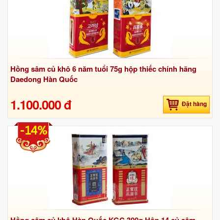
Hồng sâm củ khô 6 năm tuổi 75g hộp thiếc chính hãng
Daedong Hàn Quốc
1.100.000 đ
Đặt hàng
-14%
Hồng sâm củ khô Hàn Quốc KGC 300g Hộp 14 củ sâm