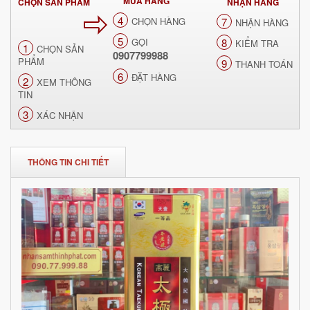
MUA HÀNG
CHỌN SẢN PHẨM
NHẬN HÀNG
4
CHỌN HÀNG
7
NHẬN HÀNG
5
GỌI
8
KIỂM TRA
1
CHỌN SẢN
0907799988
PHẨM
9
THANH TOÁN
6
ĐẶT HÀNG
2
XEM THÔNG
TIN
3
XÁC NHẬN
THÔNG TIN CHI TIẾT