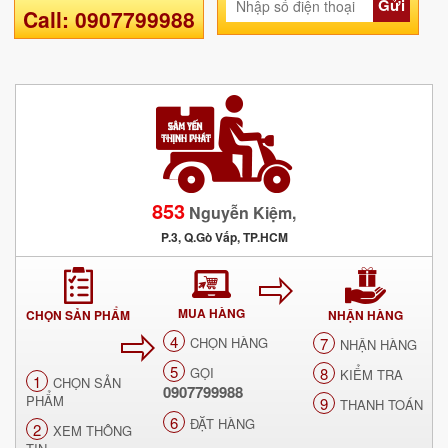
Gửi
Call: 0907799988
853
Nguyễn Kiệm,
P.3, Q.Gò Vấp, TP.HCM
MUA HÀNG
CHỌN SẢN PHẨM
NHẬN HÀNG
4
CHỌN HÀNG
7
NHẬN HÀNG
5
GỌI
8
KIỂM TRA
1
CHỌN SẢN
0907799988
PHẨM
9
THANH TOÁN
6
ĐẶT HÀNG
2
XEM THÔNG