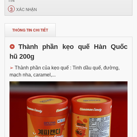
TIN
3
XÁC NHẬN
THÔNG TIN CHI TIẾT
Thành phần kẹo quế Hàn Quốc
❂
hũ 200g
➢
Thành phần của kẹo quế : Tinh dầu quế, đường,
mạch nha, caramel,...