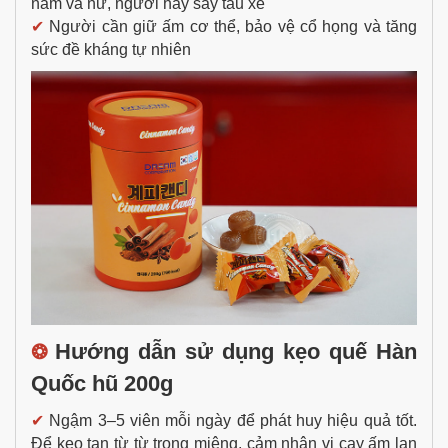
nam và nữ, người hay say tàu xe
✔
Người cần giữ ấm cơ thể, bảo vệ cổ họng và tăng
sức đề kháng tự nhiên
Hướng dẫn sử dụng kẹo quế Hàn
❂
Quốc hũ 200g
✔
Ngậm 3–5 viên mỗi ngày để phát huy hiệu quả tốt.
Để kẹo tan từ từ trong miệng, cảm nhận vị cay ấm lan