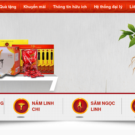
Quà tặng
Khuyến mãi
Thông tin hữu ích
Hệ thống đại lý
Li
NG
NẤM LINH
SÂM NGỌC
CHI
LINH