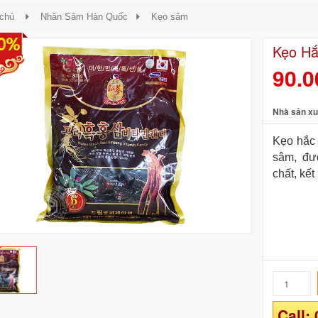
 chủ
Nhân Sâm Hàn Quốc
Kẹo sâm
0%
Kẹo H
90.
Nhà sản xu
Kẹo hắc
sâm, đư
chất, kế
Call: