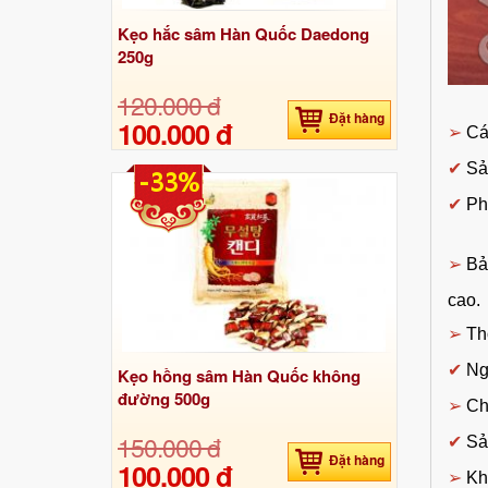
Kẹo hắc sâm Hàn Quốc Daedong
250g
120.000 đ
Đặt hàng
100.000 đ
➢
Cá
✔
Sả
-33%
✔
Ph
➢
Bảo
cao.
➢
Thờ
✔
Ng
Kẹo hồng sâm Hàn Quốc không
đường 500g
➢
Chấ
150.000 đ
✔
Sả
Đặt hàng
100.000 đ
➢
Khố