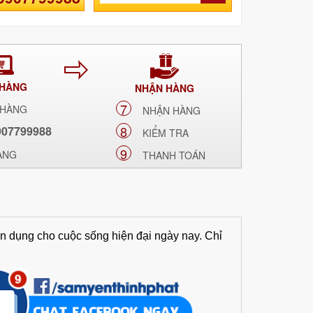
 HÀNG
NHẬN HÀNG
7
 HÀNG
NHẬN HÀNG
8
907799988
KIỂM TRA
9
ÀNG
THANH TOÁN
n dụng cho cuộc sống hiện đại ngày nay. Chỉ