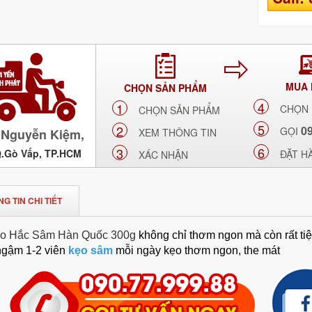
MUA
CHỌN SẢN PHẨM
4
1
CHỌN
CHỌN SẢN PHẨM
5
2
0
GỌI
Nguyễn Kiệm,
XEM THÔNG TIN
6
3
Q.Gò Vấp, TP.HCM
ĐẶT H
XÁC NHẬN
G TIN CHI TIẾT
o Hắc Sâm Hàn Quốc 300g
không chỉ thơm ngon mà còn rất tiệ
ngậm 1-2 viên
kẹo sâm
mỗi ngày kẹo thơm ngon, the mát