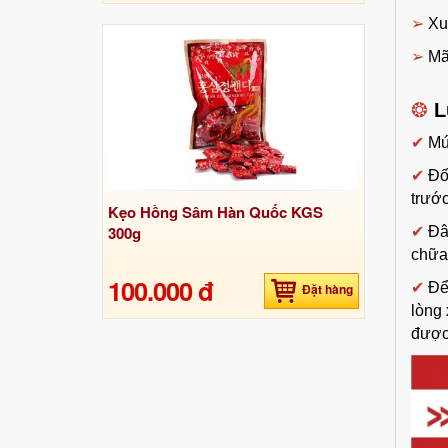
➢
Xuấ
➢
Mã
❂
L
✔
Mứ
✔
Đố
trước
Kẹo Hồng Sâm Hàn Quốc KGS
300g
✔
Đâ
chữa
100.000 đ
✔
Để
Đặt hàng
lòng
được