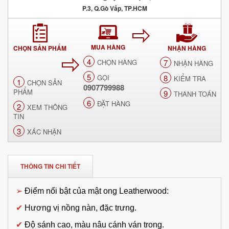
P.3, Q.Gò Vấp, TP.HCM
MUA HÀNG
CHỌN SẢN PHẨM
NHẬN HÀNG
4
CHỌN HÀNG
7
NHẬN HÀNG
5
GỌI
8
KIỂM TRA
1
CHỌN SẢN
0907799988
PHẨM
9
THANH TOÁN
6
ĐẶT HÀNG
2
XEM THÔNG
TIN
3
XÁC NHẬN
THÔNG TIN CHI TIẾT
➢
Điểm nổi bật của mật ong Leatherwood:
✔
Hương vị nồng nàn, đặc trưng.
✔
Độ sánh cao, màu nâu cánh ván trong.