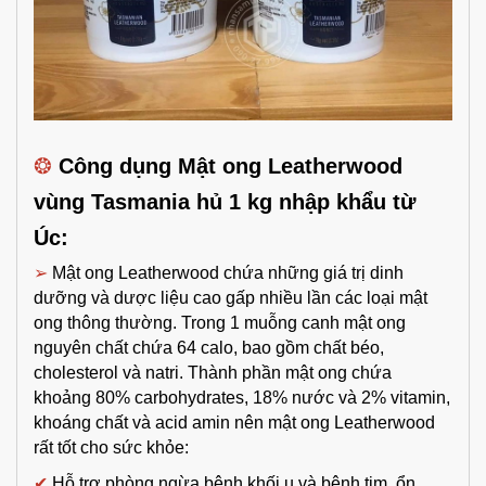
❂
Công dụng Mật ong Leatherwood
vùng Tasmania hủ 1 kg nhập khẩu từ
Úc:
➢
Mật ong Leatherwood chứa những giá trị dinh
dưỡng và dược liệu cao gấp nhiều lần các loại mật
ong thông thường. Trong 1 muỗng canh mật ong
nguyên chất chứa 64 calo, bao gồm chất béo,
cholesterol và natri. Thành phần mật ong chứa
khoảng 80% carbohydrates, 18% nước và 2% vitamin,
khoáng chất và acid amin nên mật ong Leatherwood
rất tốt cho sức khỏe:
✔
Hỗ trợ phòng ngừa bệnh khối u và bệnh tim, ổn