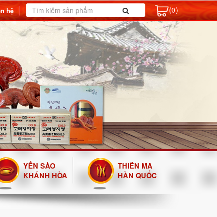
(0)
ên hệ
YẾN SÀO
THIÊN MA
KHÁNH HÒA
HÀN QUỐC