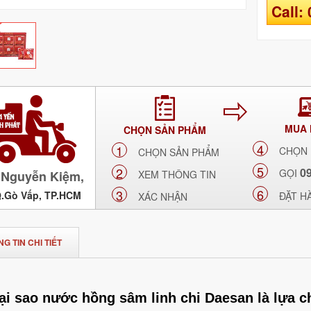
Call:
MUA
CHỌN SẢN PHẨM
4
1
CHỌN
CHỌN SẢN PHẨM
5
2
0
GỌI
Nguyễn Kiệm,
XEM THÔNG TIN
6
3
Q.Gò Vấp, TP.HCM
ĐẶT H
XÁC NHẬN
G TIN CHI TIẾT
ại sao nước hồng sâm linh chi Daesan là lựa c