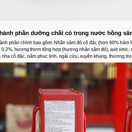
hành phần dưỡng chất có trong nước hồng sâm
ành phần chính bao gồm: Nhân sâm đỏ cô đặc (hơn 60% hàm lượ
0.2%, hương thơm tổng hợp (hương nhân sâm đỏ), axit xitric, n
 nha cô đặc, nấm phục linh, ngải cứu, xuyên khung, thương tr