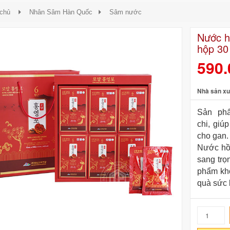
 chủ
Nhân Sâm Hàn Quốc
Sâm nước
Nước h
hộp 30
590
Nhà sản xu
Sản phẩ
chi, giú
cho gan.
Nước hồn
sang trọn
phẩm khô
quà sức 