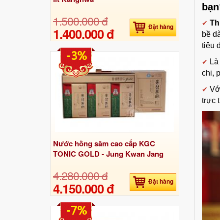
bạn
1.500.000 đ
Th
✔
Đặt hàng
1.400.000 đ
bề d
tiêu 
-3%
Là
✔
chi, 
Vớ
✔
trực t
Nước hồng sâm cao cấp KGC
TONIC GOLD - Jung Kwan Jang
4.280.000 đ
Đặt hàng
4.150.000 đ
-7%