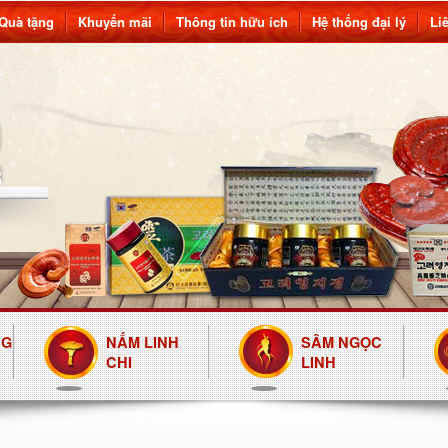
Quà tặng
Khuyến mãi
Thông tin hữu ích
Hệ thống đại lý
Li
NG
NẤM LINH
SÂM NGỌC
CHI
LINH