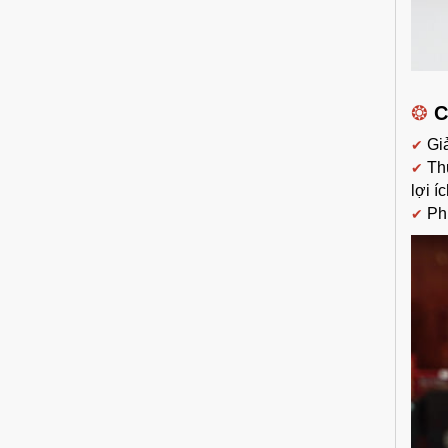
❂
C
Giả
✔
Th
✔
lợi í
Ph
✔