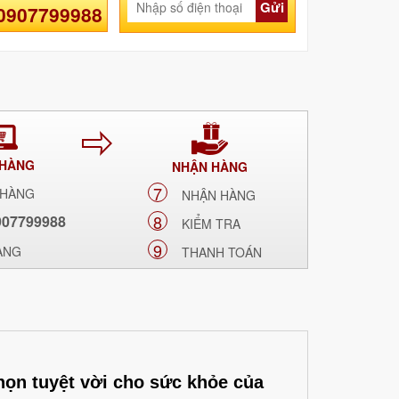
Gửi
 0907799988
 HÀNG
NHẬN HÀNG
7
 HÀNG
NHẬN HÀNG
8
907799988
KIỂM TRA
9
ÀNG
THANH TOÁN
họn tuyệt vời cho sức khỏe của