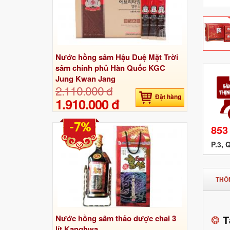
Nước hồng sâm Hậu Duệ Mặt Trời
sâm chính phủ Hàn Quốc KGC
Jung Kwan Jang
2.110.000 đ
Đặt hàng
1.910.000 đ
-7%
853
P.3, 
THÔN
Nước hồng sâm thảo dược chai 3
❂
T
lít Kanghwa