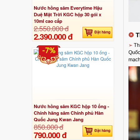
Nước hồng sâm Everytime Hậu
Duệ Mặt Trời KGC hộp 30 gói x
10ml cao cấp
2.550.000 đ
Đặt hàng
2.390.000 đ
❂
T
➢
Th
-7%
Quốc 
mạch
Nước hồng sâm KGC hộp 10 ống -
Chính hãng sâm Chính phủ Hàn
Quốc Jung Kwan Jang
850.000 đ
Đặt hàng
790.000 đ