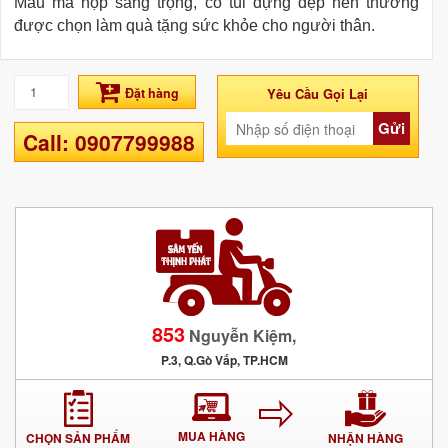
Mẫu mã hộp sang trọng, có túi đựng đẹp nên thường
được chọn làm quà tặng sức khỏe cho người thân.
Đặt hàng
Yêu Cầu Gọi Lại
Gửi
Call: 0907799988
853
Nguyễn Kiệm,
P.3, Q.Gò Vấp, TP.HCM
MUA HÀNG
CHỌN SẢN PHẨM
NHẬN HÀNG