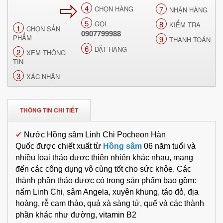
4
CHỌN HÀNG
7
NHẬN HÀNG
5
GỌI
8
KIỂM TRA
1
CHỌN SẢN
0907799988
PHẨM
9
THANH TOÁN
6
ĐẶT HÀNG
2
XEM THÔNG
TIN
3
XÁC NHẬN
THÔNG TIN CHI TIẾT
✔
Nước Hồng sâm Linh Chi Pocheon Hàn
Quốc
được chiết xuất từ
Hồng sâm
06 năm tuổi và
nhiều loại thảo dược thiên nhiên khác nhau, mang
đến các công dụng vô cùng tốt cho sức khỏe. Các
thành phần thảo dược có trong sản phẩm bao gồm:
nấm Linh Chi, sâm Angela, xuyên khung, táo đỏ, địa
hoàng, rễ cam thảo, quả xà sàng tử, quế và các thành
phần khác như đường, vitamin B2