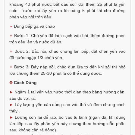
khoảng 40 phút nước bắt đầu sôi, đợi thêm 25 phút là yến
chín. Trước khi lấy yến ra kh oảng 5 phút thì cho đường
phèn vào nồi trộn đều
Dùng bếp ga và chảo
➢
Bước 1: Cho yến đã làm sạch vào bát, thêm đường phèn
✧
trộn đều lên và nước đủ ăn.
Bước 2: Bắc nồi, chảo chưng lên bếp, đặt chén yến vào
✧
đổ nước ngập 1/3 chén yến.
Bước 3: Đậy nắp nồi, chảo đun lửa to đến khi sôi thì nhỏ
✧
lửa chưng thêm 25-30 phút là có thể dùng được.
Cách Dùng
❂
Ngâm 1 tai yến vào nước thời gian theo bảng hướng dẫn,
►
sau đó vớt ra.
Lấy lượng yến cần dùng cho vào thố và đem chưng cách
►
thủy .
Lượng còn lại để ráo, bỏ vào tủ lạnh (ngăn đá, khi dùng
►
lần tiếp sau lấy phần yến này chưng theo hướng dẫn phần
sau, không cần rã đông)