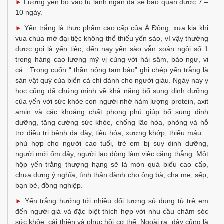
Lượng yến bỏ vào tủ lạnh ngăn đá sẽ bảo quản được 7 –
►
10 ngày.
Yến trắng là thực phẩm cao cấp của Á Đông, xưa kia khi
►
vua chúa mở đại tiệc không thể thiếu yến sào, vì vậy thường
được gọi là yến tiệc, đến nay yến sào vẫn xoán ngôi số 1
trong hàng cao lương mỹ vị cùng với hải sâm, bào ngư, vi
cá…Trong cuốn “ thần nông tam bảo” ghi chép yến trắng là
sản vật quý của biển cả chỉ dành cho người giàu. Ngày nay y
học cũng đã chứng minh về khả năng bổ sung dinh dưỡng
của yến với sức khỏe con người nhờ hàm lượng protein, axit
amin và các khoáng chất phong phú giúp bổ sung dinh
dưỡng, tăng cường sức khỏe, chống lão hóa, phòng và hỗ
trợ điều trị bệnh dạ dày, tiêu hóa, xương khớp, thiếu máu…
phù hợp cho người cao tuổi, trẻ em bị suy dinh dưỡng,
người mới ốm dậy, người lao động làm việc căng thẳng. Một
hộp yến trắng thượng hạng sẽ là món quà biếu cao cấp,
chưa đựng ý nghĩa, tình thân dành cho ông bà, cha mẹ, sếp,
bạn bè, đồng nghiệp.
Yến trắng hướng tới nhiều đối tượng sử dụng từ trẻ em
►
đến người già và đặc biệt thích hợp với nhu cầu chăm sóc
sức khỏe, cải thiện và phục hồi cơ thể. Ngoài ra, đây cũng là