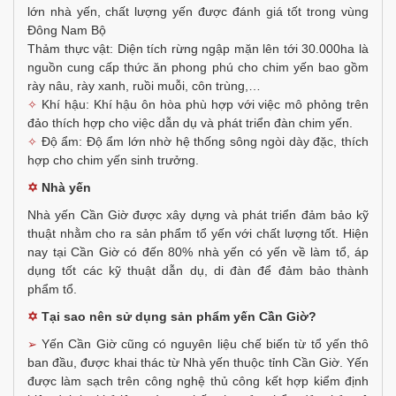
lớn nhà yến, chất lượng yến được đánh giá tốt trong vùng
Đông Nam Bộ
Thảm thực vật: Diện tích rừng ngập mặn lên tới 30.000ha là
nguồn cung cấp thức ăn phong phú cho chim yến bao gồm
rày nâu, rày xanh, ruồi muỗi, côn trùng,…
Khí hậu: Khí hậu ôn hòa phù hợp với việc mô phỏng trên
✧
đảo thích hợp cho việc dẫn dụ và phát triển đàn chim yến.
Độ ẩm: Độ ẩm lớn nhờ hệ thống sông ngòi dày đặc, thích
✧
hợp cho chim yến sinh trưởng.
✡
Nhà yến
Nhà yến Cần Giờ được xây dựng và phát triển đảm bảo kỹ
thuật nhằm cho ra sản phẩm tổ yến với chất lượng tốt. Hiện
nay tại Cần Giờ có đến 80% nhà yến có yến về làm tổ, áp
dụng tốt các kỹ thuật dẫn dụ, di đàn để đảm bảo thành
phẩm tổ.
✡
Tại sao nên sử dụng sản phẩm yến Cần Giờ?
Yến Cần Giờ cũng có nguyên liệu chế biến từ tổ yến thô
➢
ban đầu, được khai thác từ Nhà yến thuộc tỉnh Cần Giờ. Yến
được làm sạch trên công nghệ thủ công kết hợp kiểm định