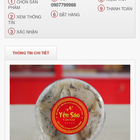
1
CHỌN SẢN
0907799988
PHẨM
9
THANH TOÁN
6
ĐẶT HÀNG
2
XEM THÔNG
TIN
3
XÁC NHẬN
THÔNG TIN CHI TIẾT