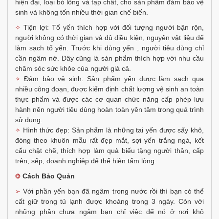
hiện đại, loại bỏ lông và tạp chất, cho sản phẩm đảm bảo vệ
sinh và không tốn nhiều thời gian chế biến.
Tiện lợi: Tổ yến thích hợp với đối tượng người bận rộn,
✧
người không có thời gian và đủ điều kiện, nguyên vật liệu để
làm sạch tổ yến. Trước khi dùng yến , người tiêu dùng chỉ
cần ngâm nở. Đây cũng là sản phẩm thích hợp với nhu cầu
chăm sóc sức khỏe của người già cả.
Đảm bảo vệ sinh: Sản phẩm yến được làm sạch qua
✧
nhiều công đoạn, được kiểm định chất lượng vệ sinh an toàn
thực phẩm và được các cơ quan chức năng cấp phép lưu
hành nên người tiêu dùng hoàn toàn yên tâm trong quá trình
sử dụng.
Hình thức đẹp: Sản phẩm là những tai yến được sấy khô,
✧
đóng theo khuôn mẫu rất đẹp mắt, sợi yến trắng ngà, kết
cấu chặt chẽ, thích hợp làm quà biếu tặng người thân, cấp
trên, sếp, doanh nghiệp để thể hiện tấm lòng.
Cách Bảo Quản
❂
Với phần yến bạn đã ngâm trong nước rồi thì bạn có thể
➢
cất giữ trong tủ lạnh được khoảng trong 3 ngày. Còn với
những phần chưa ngâm bạn chỉ việc để nó ở nơi khô