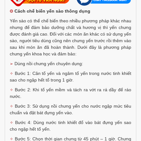
Cách chế biến yến sào thông dụng
❂
Yến sào có thể chế biến theo nhiều phương pháp khác nhau
nhưng để đảm bảo dưỡng chất và hương vị thì yến chưng
được đánh giá cao. Đối với các món ăn khác có sử dụng yến
sào, người tiêu dùng cũng nên chưng yến trước rồi thêm vào
sau khi món ăn đã hoàn thành. Dưới đây là phương pháp
chưng yến khoa học và đảm bảo:
Dùng nồi chưng yến chuyên dụng:
➢
Bước 1: Cân tổ yến và ngâm tổ yến trong nước tinh khiết
✧
sao cho ngập hết tổ trong 1 giờ.
Bước 2: Khi tổ yến mềm và tách ra vớt ra rá dầy để ráo
✧
nước.
Bước 3: Sử dụng nồi chưng yến cho nước ngập mức tiêu
✧
chuẩn và đặt bát đựng yến vào.
Bước 4: Dùng nước tinh khiết đổ vào bát đựng yến sao
✧
cho ngập hết tổ yến.
Bước 5: Chọn thời gian chưng từ 45 phút – 1 giờ. Chưng
✧