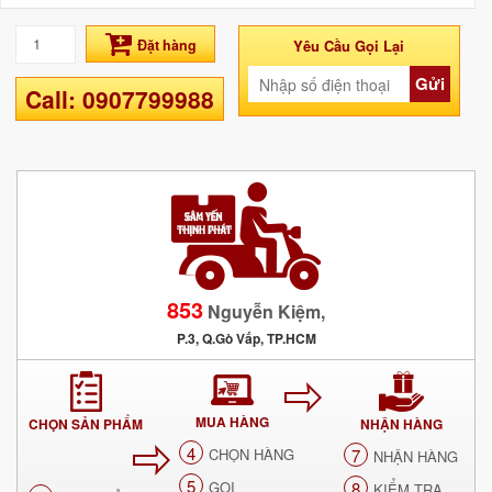
Đặt hàng
Yêu Cầu Gọi Lại
Gửi
Call: 0907799988
853
Nguyễn Kiệm,
P.3, Q.Gò Vấp, TP.HCM
MUA HÀNG
CHỌN SẢN PHẨM
NHẬN HÀNG
4
CHỌN HÀNG
7
NHẬN HÀNG
5
GỌI
8
KIỂM TRA