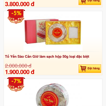
Đặt hàng
3.800.000 đ
-5%
Tổ Yến Sào Cần Giờ làm sạch hộp 50g loại đặc biệt
2.000.000 đ
Đặt hàng
1.900.000 đ
-7%