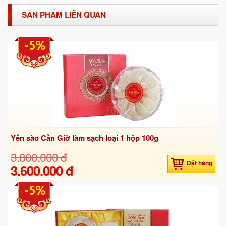
SẢN PHẨM LIÊN QUAN
-5%
Yến sào Cần Giờ làm sạch loại 1 hộp 100g
3.800.000 đ
Đặt hàng
3.600.000 đ
-5%