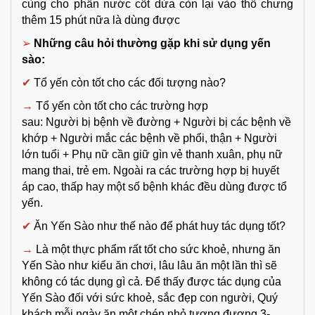
cùng cho phần nước cốt dừa còn lại vào thố chưng
thêm 15 phút nữa là dùng được
➢
Những câu hỏi thường gặp khi sử dụng yến
sào:
✔
Tổ yến còn tốt cho các đối tượng nào?
→
Tổ yến còn tốt cho các trường hợp
sau: Người bị bệnh về đường + Người bị các bệnh về
khớp + Người mắc các bệnh về phổi, thận + Người
lớn tuổi + Phụ nữ cần giữ gìn vẻ thanh xuân, phụ nữ
mang thai, trẻ em. Ngoài ra các trường hợp bị huyết
áp cao, thấp hay một số bệnh khác đều dùng được tổ
yến.
✔
Ăn Yến Sào như thế nào để phát huy tác dụng tốt?
→
Là một thực phẩm rất tốt cho sức khoẻ, nhưng ăn
Yến Sào như kiểu ăn chơi, lâu lâu ăn một lần thì sẽ
không có tác dụng gì cả. Để thấy được tác dụng của
Yến Sào đối với sức khoẻ, sắc đẹp con người, Quý
khách mỗi ngày ăn một chén nhỏ tương đương 3-