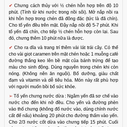
✔
Chưng cách thủy với ½ chén hỗn hợp trên độ 10
phút. (Tính từ khi nước trong nồi sôi). Mở nắp nồi ra
khi hỗn hợp trong chén đã đông đặc (tức là đã chín).
Cho tổ yến đều trên mặt. Đậy nắp nồi độ 5-7 phút. Khi
tổ yến đã chín, cho tiếp ½ chén hỗn hợp còn lại. Sau
đó, chưng thêm 10 phút nữa là được.
✔
Cho ra dĩa và trang trí thêm vài lát trái cây. Có thể
cho vài giọt caramen trên mặt chén hoặc 1 muỗng café
đường thắng keo lên bề mặt của bánh trứng để tạo
màu cho sinh động. Dùng nguyên trong chén khi còn
nóng. (Không nên ăn nguội). Bổ dưỡng, giàu chất
đạm và vitamin và dễ tiêu hóa. Món này rất phù hợp
với người muốn bồi bổ sức khỏe.
➢
Tổ yến chưng nước dừa : Ngâm yến đã sơ chế vào
nước cho đến khi nở đều. Cho yến và đường phèn
vào thố chưng (không đổ nước vào, dùng chính nước
cất để nấu) khoảng 20 phút cho đường thấm vào yến.
Cho 2/3 nước cốt dừa vào chưng tiếp 15 phút. Cuối