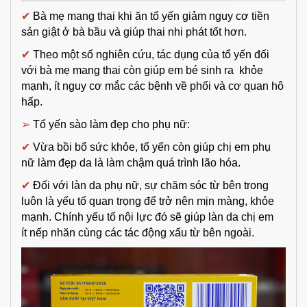
✔
Bà mẹ mang thai khi ăn tổ yến giảm nguy cơ tiền
sản giật ở bà bầu và giúp thai nhi phát tốt hơn.
✔
Theo một số nghiên cứu, tác dụng của tổ yến đối
với bà mẹ mang thai còn giúp em bé sinh ra khỏe
mạnh, ít nguy cơ mắc các bệnh về phổi và cơ quan hô
hấp.
➢
Tổ yến sào làm đẹp cho phụ nữ:
✔
Vừa bồi bổ sức khỏe, tổ yến còn giúp chị em phụ
nữ làm đẹp da là làm chậm quá trình lão hóa.
✔
Đối với làn da phụ nữ, sự chăm sóc từ bên trong
luôn là yếu tố quan trọng để trở nên mịn màng, khỏe
mạnh. Chính yếu tố nội lực đó sẽ giúp làn da chị em
ít nếp nhăn cùng các tác động xấu từ bên ngoài.