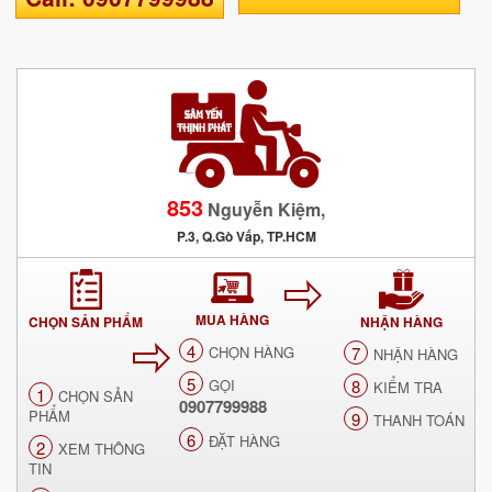
853
Nguyễn Kiệm,
P.3, Q.Gò Vấp, TP.HCM
MUA HÀNG
CHỌN SẢN PHẨM
NHẬN HÀNG
4
CHỌN HÀNG
7
NHẬN HÀNG
5
GỌI
8
KIỂM TRA
1
CHỌN SẢN
0907799988
PHẨM
9
THANH TOÁN
6
ĐẶT HÀNG
2
XEM THÔNG
TIN