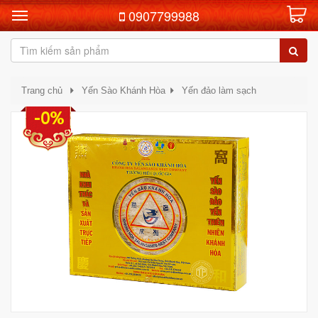
0907799988
Trang chủ
Yến Sào Khánh Hòa
Yến đảo làm sạch
-0%