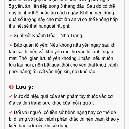
5g yến, ăn liên tiếp trong 3 tháng đầu. Sau đó có thể
duy trì như thế hoặc ăn cách ngày. Không nên dùng
quá số lượng này cho một lần ăn vì cơ thể không hấp
thu hết sẽ thải ra ngoài rất phí.
➢
Xuất xứ: Khánh Hòa – Nha Trang.
➢
Bảo quản tổ yến: Nếu không nấu yến ngay sau khi
làm sạch, nên vắt khô yến rồi cho vào tủ lạnh, ngăn
mát. Thời gian lưu tổ yến khoảng 1 tuần, nếu muốn
lưu lâu hơn, nên bật quạt thổi cho yến thật khô,( tránh
phơi nắng) rồi cất vào hộp kín, nơi khô ráo.
❂
Lưu ý:
✔
Mức độ hiệu quả của sản phẩm tùy thuộc vào cơ
địa và tình trạng sức khỏe của mỗi người.
✔
Đối với người có tiền sử bệnh nặng hay cơ thể dễ
bị dị ứng với các thành phần khác thì nên tham khảo ý
kiến bác sĩ trước khi sử dụng