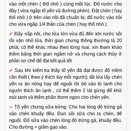
vào một chén ( thố nhỏ ) cùng một lúc. Đổ nước cho
đầy ( vừa ngập tổ yến và đường phèn). Đặt chén ( hay
thố nhỏ ) ở trên vào nồi đã chuẩn bị, đổ nước vào nồi
cho vừa ngập 1/4 thân của chén ( hay thố nhỏ ).
✔
Đậy nắp nồi, cho lửa lớn vừa đủ đến khi nước sôi
rồi vặn nhỏ lửa, thời gian chưng thông thường là 20
phút, có thể khác nhau theo từng loại, xin tham khảo
thêm bảng thời gian ngâm nở và chưng cách thủy ở
phần sơ chế để đạt kết quả tốt
✔
Sau khi kiểm tra thấy tổ yến đã đạt được độ mềm
cần thiết ( theo ý thích tùy mỗi người), tắt lửa lấy chén
yến ra ăn nóng hay để nguội rồi bỏ vào tủ lạnh cho
người thích ăn lạnh , có thể thêm 2 lát gừng để khử
mùi tanh và thêm phần thơm ngon cho chén yến.
➢
Tổ yến chưng sữa trứng: Cho hai lòng đỏ trứng gà
vào chén khuấy đều. Đun sôi sữa cho ra chén, để
nguội. Đổ sữa vào chén lòng đỏ trứng gà, khuấy đều.
Cho đường + giấm gạo vào.