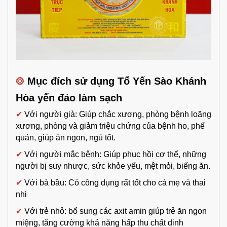
❂
Mục đích sử dụng Tổ Yến Sào Khánh
Hòa yến đảo làm sạch
✔
Với người già: Giúp chắc xương, phòng bệnh loãng
xương, phòng và giảm triệu chứng của bệnh ho, phế
quản, giúp ăn ngon, ngủ tốt.
✔
Với người mắc bệnh: Giúp phục hồi cơ thể, những
người bị suy nhược, sức khỏe yếu, mệt mỏi, biếng ăn.
✔
Với bà bầu: Có công dụng rất tốt cho cả mẹ và thai
nhi
✔
Với trẻ nhỏ: bổ sung các axit amin giúp trẻ ăn ngon
miệng, tăng cường khả năng hấp thu chất dinh