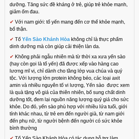
dưỡng. Tăng sức đề kháng ở trẻ, giúp trẻ khỏe mạnh,
giảm ốm đau.
✔
Với nam giới: tổ yến mang đến cơ thể khỏe mạnh,
bổ thận.
✔
Tổ
Yến Sào Khánh Hòa
không chỉ là thực phẩm
dinh dưỡng mà còn giúp cải thiện làn da.
✔
Không phải ngẫu nhiên mà từ thời xa xưa yến sào
(hay còn gọi là tổ yến) đã được xếp vào hàng cao
lương mĩ vị, chỉ dành cho tầng lớp vua chúa và quý
tộc. Với lượng lớn protein không béo, các loại axit
amin và nhiều nguyên tố vi lượng, Yến sào được xem
là quà tặng vô giá của thiên nhiên, bổ sung chất dinh
dưỡng tốt, đem lại nguồn năng lượng quý giá
cho sức
khỏe
.
Do đó, yến sào phù hợp với nhiều lứa tuổi, giới
tính khác nhau, từ trẻ em đến người già, từ nam giới
đến phụ nữ, từ người bệnh đến người có sức khỏe
bình thường
✔
Tổ Yến Sào Khánh Hòa có tác dụng hỗ trợ làm