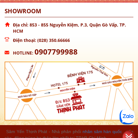
SHOWROOM
Địa chỉ: 853 - 855 Nguyễn Kiệm, P.3, Quận Gò Vấp, TP.
HCM
Điện thoại: (028) 350.66666
0907799988
HOTLINE:
Sâm Yến Thịnh Phát - Nhà phân phối
nhân sâm hàn quốc
, yến
sào, đông trùng hạ thảo lớn nhất tại TP.Hồ Chí Minh.