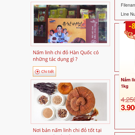
Filenam
Line N
-
Nấm linh chi đỏ Hàn Quốc có
những tác dụng gì ?
Chi tiết
Nấm li
1kg
4.25
3.90
Nơi bán nấm linh chi đỏ tốt tại