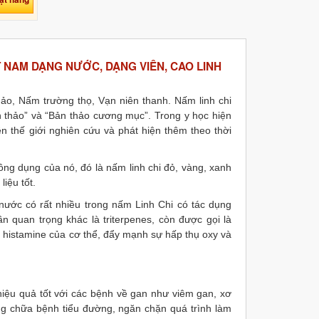
ỆT NAM DẠNG NƯỚC, DẠNG VIÊN, CAO LINH
ảo, Nấm trường thọ, Vạn niên thanh. Nấm linh chi
n thảo” và “Bản thảo cương mục”. Trong y học hiện
n thế giới nghiên cứu và phát hiện thêm theo thời
công dụng của nó, đó là nấm linh chi đỏ, vàng, xanh
liệu tốt.
nước có rất nhiều trong nấm Linh Chi có tác dụng
n quan trọng khác là triterpenes, còn được gọi là
 histamine của cơ thể, đẩy mạnh sự hấp thụ oxy và
 hiệu quả tốt với các bệnh về gan như viêm gan, xơ
 chữa bệnh tiểu đường, ngăn chặn quá trình làm