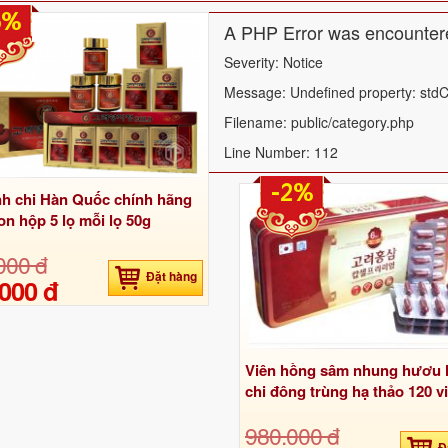
6%
A PHP Error was encounter
Severity: Notice
Message: Undefined property: stdC
Filename: public/category.php
Line Number: 112
-2%
nh chi Hàn Quốc chính hãng
n hộp 5 lọ mỗi lọ 50g
000 đ
Đặt hàng
000 đ
Viên hồng sâm nhung hươu l
chi đông trùng hạ thảo 120 v
980.000 đ
Đ