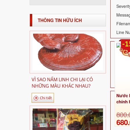
Severit
Message
THÔNG TIN HỮU ÍCH
Filenam
Line N
-1
VÌ SAO NẤM LINH CHI LẠI CÓ
NHỮNG MÀU KHÁC NHAU?
Nước h
Chi tiết
chính
800.
680.