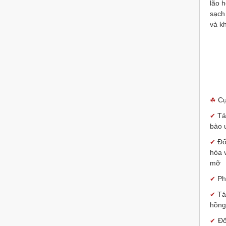
lão h
sạch
và k
Cụ
☘
Tá
✔
bào 
Đố
✔
hòa 
mỡ
Ph
✔
Tá
✔
hồng
Đố
✔