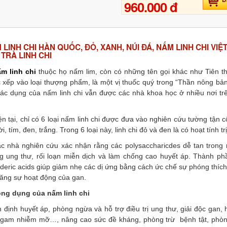
960.000 đ
 LINH CHI HÀN QUỐC, ĐỎ, XANH, NÚI ĐÁ, NẤM LINH CHI VI
 TRÀ LINH CHI
m linh chi
thuộc họ nấm lim, còn có những tên gọi khác như Tiên th
 xếp vào loại thượng phẩm, là một vị thuốc quý trong “Thần nông bả
 tác dụng của nấm linh chi vẫn được các nhà khoa học ở nhiều nơi trê
ện tại, chỉ có 6 loại nấm linh chi được đưa vào nghiên cứu tường tận 
ời, tím, đen, trắng. Trong 6 loại này, linh chi đỏ và đen là có hoạt tính trị 
c nhà nghiên cứu xác nhận rằng các polysaccharicdes dễ tan trong 
g ung thư, rối loạn miễn dịch và làm chống cao huyết áp. Thành phầ
deric acids giúp giảm nhẹ các dị ứng bằng cách ức chế sự phóng thích
tăng sự hoạt động của gan.
ng dụng của nấm linh chi
 định huyết áp, phòng ngừa và hỗ trợ điều trị ung thư, giải độc gan,
 gam nhiễm mỡ…, nâng cao sức đề kháng, phòng trừ bệnh tật, phòng