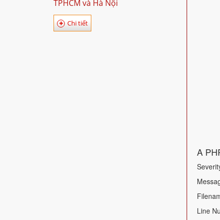
TPHCM và Hà Nội
Chi tiết
A PHP
Severit
Message
Filenam
Line N