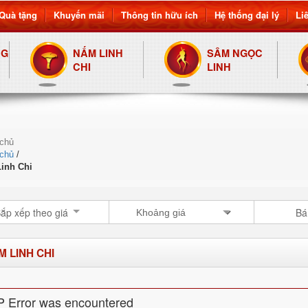
Quà tặng
Khuyến mãi
Thông tin hữu ích
Hệ thống đại lý
Li
NG
NẤM LINH
SÂM NGỌC
CHI
LINH
 chủ
 chủ
/
inh Chi
ắp xếp theo giá
Bá
M LINH CHI
 Error was encountered