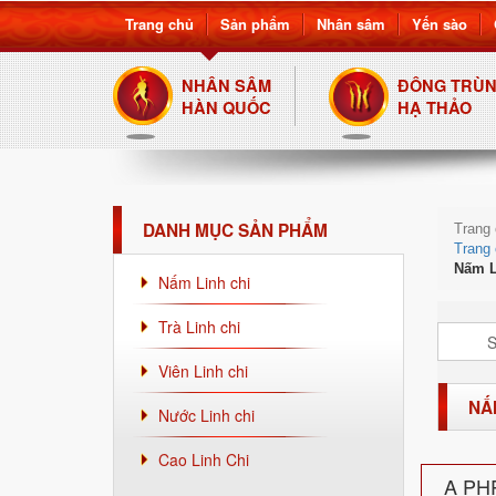
Trang chủ
Sản phẩm
Nhân sâm
Yến sào
NHÂN SÂM
ĐÔNG TRÙ
HÀN QUỐC
HẠ THẢO
DANH MỤC SẢN PHẨM
Trang
Trang
Nấm L
Nấm Linh chi
Trà Linh chi
S
Viên Linh chi
NẤ
Nước Linh chi
Cao Linh Chi
A PHP