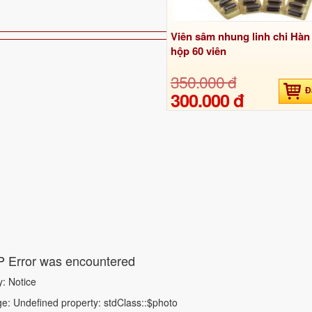
Viên sâm nhung linh chi Hà
hộp 60 viên
350.000 đ
Đ
300.000 đ
 Error was encountered
y: Notice
: Undefined property: stdClass::$photo