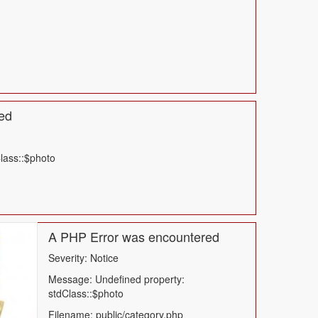
ed
lass::$photo
A PHP Error was encountered
Severity: Notice
Message: Undefined property:
stdClass::$photo
Filename: public/category.php