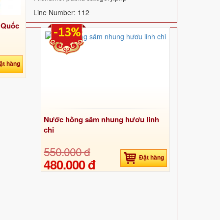
Line Number: 112
n Quốc
-13%
ặt hàng
Nước hồng sâm nhung hươu linh
chi
550.000 đ
Đặt hàng
480.000 đ