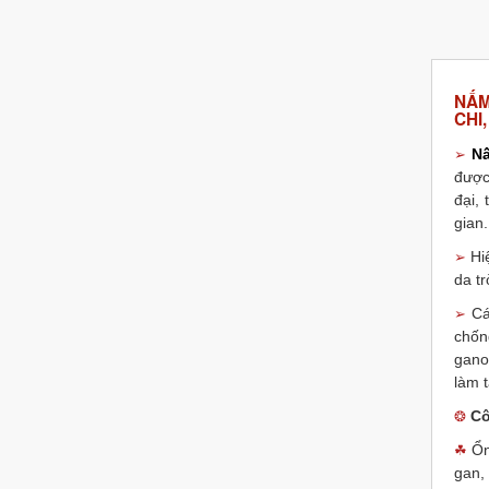
NẤM
CHI,
Nấ
➢
được
đại,
gian.
Hi
➢
da tr
Cá
➢
chốn
gano
làm 
Cô
❂
Ổn
☘
gan,