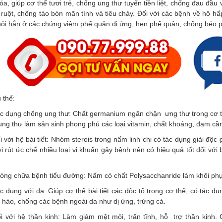
óa, giúp cơ thể tươi trẻ, chống ung thư tuyến tiền liệt, chống đau đầu
 ruột, chống táo bón mãn tính và tiêu chảy. Đối với các bệnh về hô h
hỏi hắn ở các chứng viêm phế quản dị ứng, hen phế quản, chống béo p
 thể:
c dụng chống ung thư: Chất germanium ngăn chặn ưng thư trong cơ th
ung thư làm sản sinh phong phú các loại vitamin, chất khoáng, đạm cần
i với hệ bài tiết: Nhóm sterois trong nấm linh chi có tác dụng giải độ
vi rút ức chế nhiều loại vi khuẩn gây bệnh nên có hiệu quả tốt đối v
òng chữa bệnh tiểu đường: Nấm có chất Polysacchanride làm khôi phục 
c dụng với da: Giúp cơ thể bài tiết các độc tố trong cơ thể, có tác dụ
 hào, chống các bệnh ngoài da như dị ứng, trứng cá.
i với hệ thần kinh: Làm giảm mệt mỏi, trấn tĩnh, hỗ trợ thần kinh.