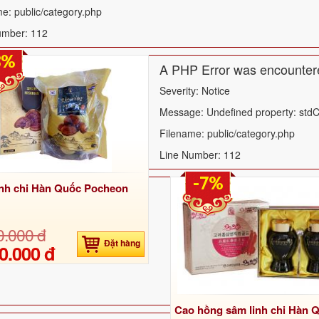
e: public/category.php
umber: 112
8%
A PHP Error was encounter
Severity: Notice
Message: Undefined property: stdC
Filename: public/category.php
Line Number: 112
-7%
nh chi Hàn Quốc Pocheon
0.000 đ
Đặt hàng
0.000 đ
Cao hồng sâm linh chi Hàn 