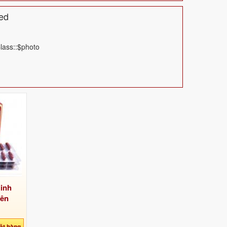
ed
lass::$photo
inh
iên
ặt hàng