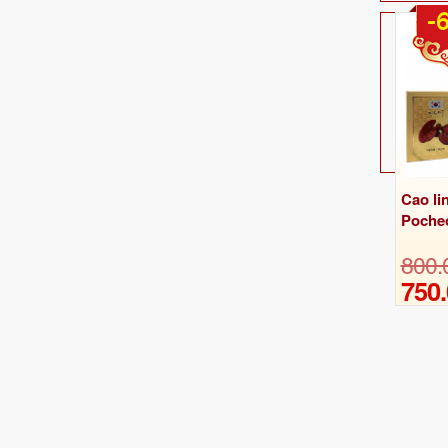
-
Cao li
Pocheo
800.
750.