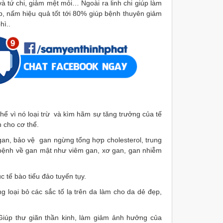
 và tứ chi, giảm mệt mỏi… Ngoài ra linh chi giúp làm
ấp, nấm hiệu quả tốt tới 80% giúp bệnh thuyên giảm
hì..
ể vì nó loại trừ và kìm hãm sự tăng trưởng của tế
 cho cơ thể.
c gan, bảo vệ gan ngừng tổng hợp cholesterol, trung
ới bệnh về gan mật như viêm gan, xơ gan, gan
nhiễ
m
tế bào tiểu đảo tuyến tụy.
ng loại bỏ các sắc tố lạ trên da làm cho da dẻ đẹp,
 Giúp thư giãn thần kinh, làm giảm ảnh hưởng của