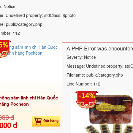
y: Notice
: Undefined property: stdClass::$photo
e: public/category.php
umber: 112
5%
A PHP Error was encounter
Severity: Notice
Message: Undefined property: stdC
Filename: public/category.php
Line Number: 112
-14%
ồng sâm linh chi Hàn Quốc
 hãng Pocheon
000 đ
Đặt hàng
000 đ