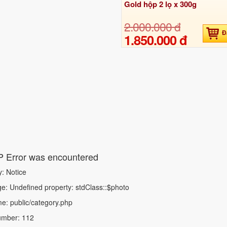
Gold hộp 2 lọ x 300g
2.000.000 đ
Đ
1.850.000 đ
 Error was encountered
y: Notice
: Undefined property: stdClass::$photo
e: public/category.php
umber: 112