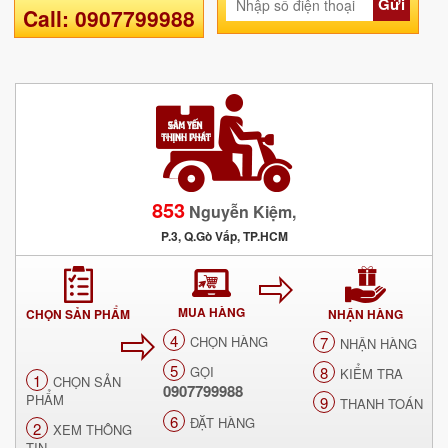
Gửi
Call: 0907799988
853
Nguyễn Kiệm,
P.3, Q.Gò Vấp, TP.HCM
MUA HÀNG
CHỌN SẢN PHẨM
NHẬN HÀNG
4
CHỌN HÀNG
7
NHẬN HÀNG
5
GỌI
8
KIỂM TRA
1
CHỌN SẢN
0907799988
PHẨM
9
THANH TOÁN
6
ĐẶT HÀNG
2
XEM THÔNG
TIN