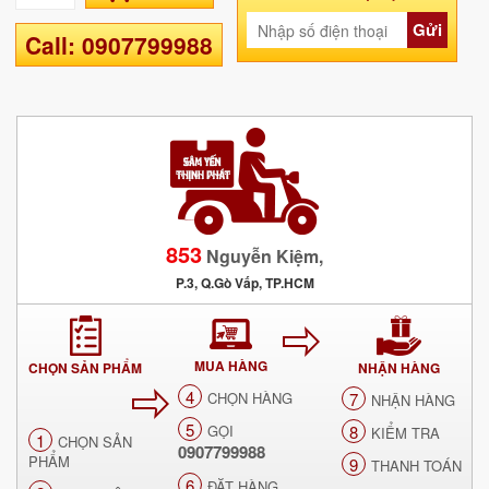
Gửi
Call: 0907799988
853
Nguyễn Kiệm,
P.3, Q.Gò Vấp, TP.HCM
MUA HÀNG
CHỌN SẢN PHẨM
NHẬN HÀNG
4
CHỌN HÀNG
7
NHẬN HÀNG
5
GỌI
8
KIỂM TRA
1
CHỌN SẢN
0907799988
PHẨM
9
THANH TOÁN
6
ĐẶT HÀNG