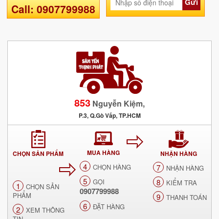
Gửi
Call: 0907799988
853
Nguyễn Kiệm,
P.3, Q.Gò Vấp, TP.HCM
MUA HÀNG
CHỌN SẢN PHẨM
NHẬN HÀNG
4
CHỌN HÀNG
7
NHẬN HÀNG
5
GỌI
8
KIỂM TRA
1
CHỌN SẢN
0907799988
PHẨM
9
THANH TOÁN
6
ĐẶT HÀNG
2
XEM THÔNG
TIN