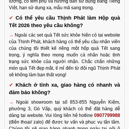
lượng, có tem phụ và hướng dẫn sử dụng bằng Tiếng 
Việt, hạn sử dụng xa, mẫu mã sang trọng.
✔
Có thể yêu cầu Thịnh Phát làm Hộp quà 
Tết 2026 theo yêu cầu không?
→
Ngoài các set quà Tết sức khỏe hiện có tại website 
của Thịnh Phát, khách hàng có thể yêu cầu nhân viên 
của chúng tôi thiết kế riêng một hộp quà Tết sang 
trọng, ý nghĩa theo mong muốn cá nhân hoặc tình 
trạng sức khỏe của người nhận. Chắc chắn những 
món quà Tết đẹp mắt, tỉ mỉ đến từ đội ngũ Thịnh Phát 
sẽ không làm bạn thất vọng!
✔
Khách ở tỉnh xa, giao hàng có nhanh và 
đảm bảo không?
→ 
Ngoài showroom tại số 853-855 Nguyễn Kiệm, 
phường 3, Gò Vấp, quý khách có thể đặt hàng dễ 
dàng tại website
. Vui lòng liên hệ hotline 
0907799988
(điện thoại/ zalo) để được tư vấn và phục vụ tận tâm. 
Chúng tôi sẽ giao hàng nhanh trong ngày tại nội ô 