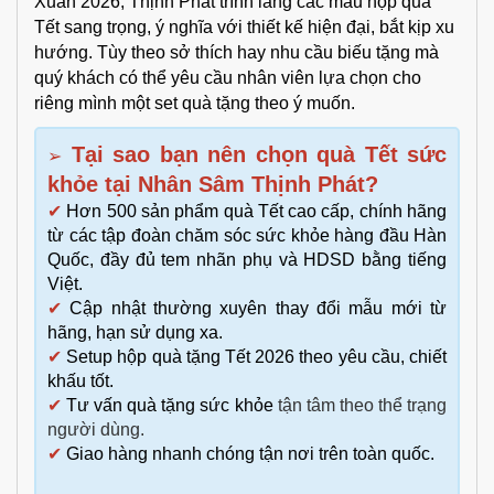
Xuân 2026, Thịnh Phát trình làng các mẫu hộp quà
Tết sang trọng, ý nghĩa với thiết kế hiện đại, bắt kịp xu
hướng. Tùy theo sở thích hay nhu cầu biếu tặng mà
quý khách có thể yêu cầu nhân viên lựa chọn cho
riêng mình một set quà tặng theo ý muốn.
Tại sao bạn nên chọn quà Tết sức
➢
khỏe tại Nhân Sâm Thịnh Phát?
✔
Hơn 500 sản phẩm quà Tết cao cấp, chính hãng
từ các tập đoàn chăm sóc sức khỏe hàng đầu Hàn
Quốc, đầy đủ tem nhãn phụ và HDSD bằng tiếng
Việt.
✔
Cập nhật thường xuyên thay đổi mẫu mới từ
hãng, hạn sử dụng xa.
✔
Setup hộp quà tặng Tết 2026 theo yêu cầu, chiết
khấu tốt.
✔
Tư vấn
quà tặng sức khỏe
tận tâm theo thể trạng
người dùng.
✔
Giao hàng nhanh chóng tận nơi trên toàn quốc.