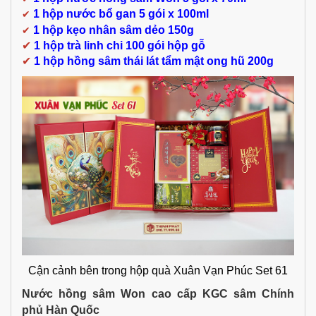
✔
1 hộp nước bổ gan 5 gói x 100ml
✔
1 hộp kẹo nhân sâm dẻo 150g
✔
1 hộp trà linh chi 100 gói hộp gỗ
✔
1 hộp hồng sâm thái lát tẩm mật ong hũ 200g
Cận cảnh bên trong hộp quà Xuân Vạn Phúc Set 61
Nước hồng sâm Won cao cấp KGC sâm Chính
phủ Hàn Quốc