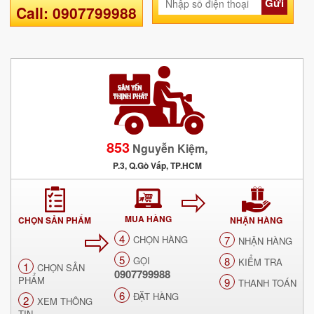
Gửi
Call: 0907799988
853
Nguyễn Kiệm,
P.3, Q.Gò Vấp, TP.HCM
MUA HÀNG
CHỌN SẢN PHẨM
NHẬN HÀNG
4
CHỌN HÀNG
7
NHẬN HÀNG
5
GỌI
8
KIỂM TRA
1
CHỌN SẢN
0907799988
PHẨM
9
THANH TOÁN
6
ĐẶT HÀNG
2
XEM THÔNG
TIN