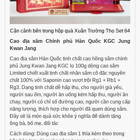
Cận cảnh bên trong hộp quà Xuân Trường Thọ Set 64
Cao địa sâm Chính phủ Hàn Quốc KGC Jung
Kwan Jang
Cao địa sâm Hàn Quốc tinh chất cao hồng sâm chính
phủ Jung Kwan Jang KGC lọ 100g dòng cao sâm
Limited chiết xuất tinh chất nhân sâm cô đặc nguyên
chất 100% với Saponin cao vượt trội Rg1 + Rb1 +
Rg3. Dạng tinh chất dễ hấp thụ, cho người già yếu,
người sau ốm, người ăn uống kém hấp thu, người ăn
chay, người có chỉ số đường cao, người cần cung cấp
năng lượng, thích hợp cho người đã quen dùng sâm.
Đây sẽ là món quà sức khỏe ý nghĩa để dành tặng
ông bà, bố mẹ, đối tác
Cách dùng: Dùng cao địa sâm 1 thìa kèm theo trong