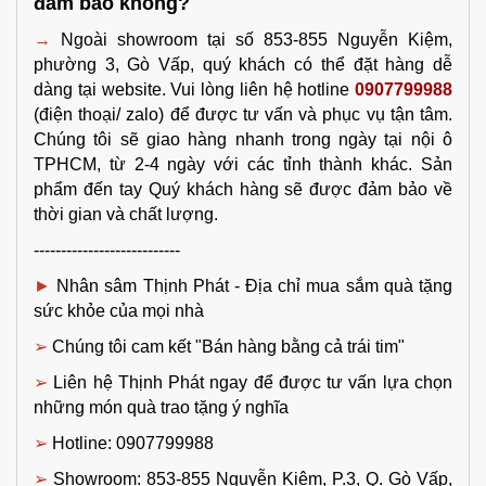
đảm bảo không?
→ 
Ngoài showroom tại số 853-855 Nguyễn Kiệm, 
phường 3, Gò Vấp, quý khách có thể đặt hàng dễ 
dàng tại website
. Vui lòng liên hệ hotline 
0907799988
(điện thoại/ zalo) để được tư vấn và phục vụ tận tâm. 
Chúng tôi sẽ giao hàng nhanh trong ngày tại nội ô 
TPHCM, từ 2-4 ngày với các tỉnh thành khác. Sản 
phẩm đến tay Quý khách hàng sẽ được đảm bảo về 
thời gian và chất lượng.
---------------------------
► 
Nhân sâm Thịnh Phát - Địa chỉ mua sắm 
quà tặng 
sức khỏe
của mọi nhà
➢ 
Chúng tôi cam kết "Bán hàng bằng cả trái tim"
➢ 
Liên hệ Thịnh Phát ngay để được tư vấn lựa chọn 
những món quà trao tặng ý nghĩa
➢ 
Hotline: 0907799988
➢ 
Showroom: 853-855 Nguyễn Kiệm, P.3, Q. Gò Vấp, 