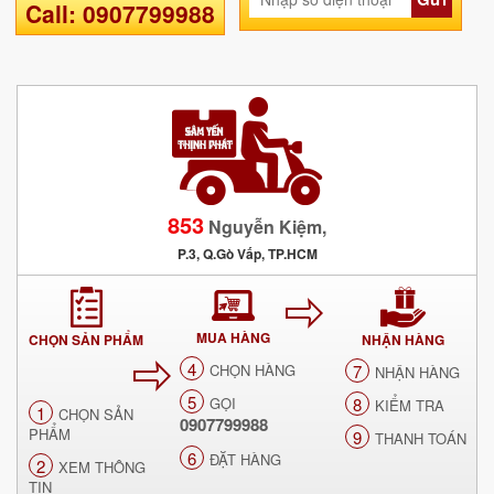
Call: 0907799988
853
Nguyễn Kiệm,
P.3, Q.Gò Vấp, TP.HCM
MUA HÀNG
CHỌN SẢN PHẨM
NHẬN HÀNG
4
CHỌN HÀNG
7
NHẬN HÀNG
5
GỌI
8
KIỂM TRA
1
CHỌN SẢN
0907799988
PHẨM
9
THANH TOÁN
6
ĐẶT HÀNG
2
XEM THÔNG
TIN