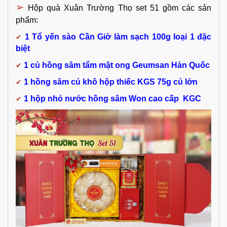
➢
Hộp quà Xuân Trường Thọ set 51 gồm các sản 
phẩm:
✔
1 Tổ yến sào Cần Giờ làm sạch 100g loại 1 đặc
biệt
✔
1 củ hồng sâm tẩm mật ong Geumsan Hàn Quốc
✔
1 hồng sâm củ khô hộp thiếc KGS 75g củ lớn
✔
1 hộp nhỏ nước hồng sâm Won cao cấp KGC