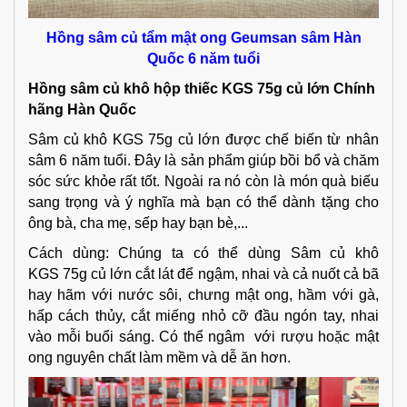
Hồng sâm củ tẩm mật ong Geumsan sâm Hàn
Quốc 6 năm tuổi
Hồng sâm củ khô hộp thiếc KGS 75g củ lớn Chính
hãng Hàn Quốc
Sâm củ khô KGS 75g củ lớn được chế biến từ nhân
sâm 6 năm tuổi. Đây là sản phẩm giúp bồi bổ và chăm
sóc sức khỏe rất tốt. Ngoài ra nó còn là món quà biếu
sang trọng và ý nghĩa mà bạn có thể dành tặng cho
ông bà, cha mẹ, sếp hay bạn bè,...
Cách dùng: Chúng ta có thể dùng Sâm củ khô
KGS 75g củ lớn cắt lát để ngậm, nhai và cả nuốt cả bã
hay hãm với nước sôi, chưng mật ong, hầm với gà,
hấp cách thủy, cắt miếng nhỏ cỡ đầu ngón tay, nhai
vào mỗi buổi sáng. Có thể ngâm với rượu hoặc mật
ong nguyên chất làm mềm và dễ ăn hơn.