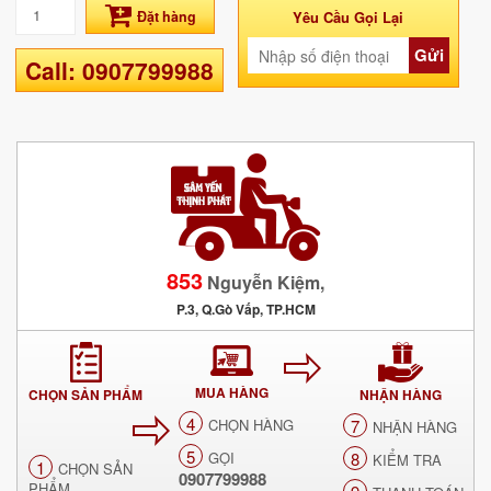
Đặt hàng
Yêu Cầu Gọi Lại
Gửi
Call: 0907799988
853
Nguyễn Kiệm,
P.3, Q.Gò Vấp, TP.HCM
MUA HÀNG
CHỌN SẢN PHẨM
NHẬN HÀNG
4
CHỌN HÀNG
7
NHẬN HÀNG
5
GỌI
8
KIỂM TRA
1
CHỌN SẢN
0907799988
PHẨM