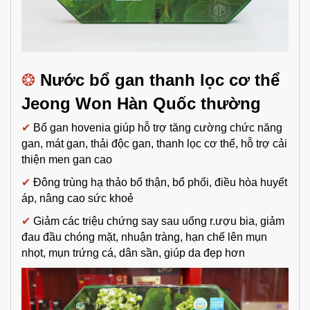
❂
N
ước bổ gan thanh lọc cơ thể
Jeong Won Hàn Quốc thường
✔
Bổ gan hovenia giúp hỗ trợ tăng cường chức năng
gan, mát gan, thải độc gan,
thanh lọc cơ thể, hỗ trợ
cải
thiện men gan cao
✔
Đ
ông trùng hạ thảo bổ thận, bổ phổi, điều hòa huyết
áp, nâng cao sức khoẻ
✔
Giảm các triệu chứng say sau uống r.ượu bia, giảm
đau đầu chóng mặt, nhuận tràng, hạn chế lên mụn
nhọt, mụn trứng cá, dân sần, giúp da đẹp hơn