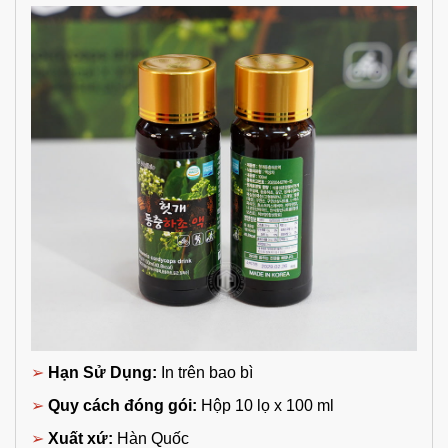
➢
Hạn Sử Dụng:
In trên bao bì
➢
Quy cách đóng gói:
Hộp 10 lọ x 100 ml
➢
Xuất xứ:
Hàn Quốc