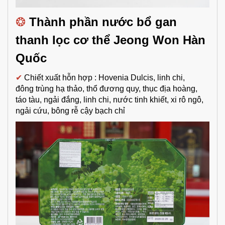
❂
Thành phần n
ước bổ gan
thanh lọc cơ thể Jeong Won Hàn
Quốc
✔
Chiết xuất hỗn hợp : H
ovenia Dulcis,
linh chi,
đông trùng hạ thảo,
thổ đương quy, thục địa hoàng,
táo tàu, ngải đắng, linh chi,
nước tinh khiết, xi rô ngô,
ngải cứu, bông rễ cậy bạch chỉ