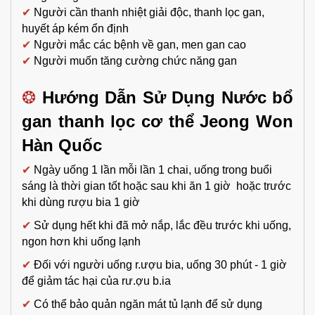
✔
Người cần thanh nhiệt giải độc, thanh lọc gan,
huyết áp kém ổn định
✔
Người mắc các bệnh về gan, men gan cao
✔
Người muốn tăng cường chức năng gan
❂
Hướng Dẫn Sử Dụng
Nước bổ
gan thanh lọc cơ thể Jeong Won
Hàn Quốc
✔
Ngày uống 1 lần mỗi lần 1 chai, uống trong buổi
sáng là thời gian tốt hoặc sau khi ăn 1 giờ hoặc trước
khi dùng rượu bia 1 giờ
✔
Sử dụng hết khi đã mở nắp, lắc đều trước khi uống,
ngon hơn khi uống lạnh
✔
Đối với người uống r.ượu bia, uống 30 phút - 1 giờ
để giảm tác hại của rư.ợu b.ia
✔
Có thể bảo quản ngăn mát tủ lạnh để sử dụng