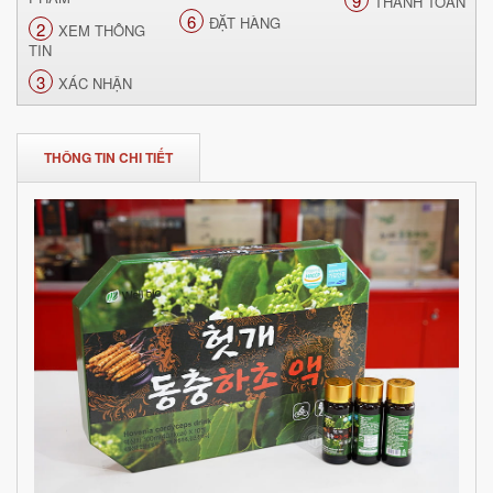
9
THANH TOÁN
6
ĐẶT HÀNG
2
XEM THÔNG
TIN
3
XÁC NHẬN
THÔNG TIN CHI TIẾT