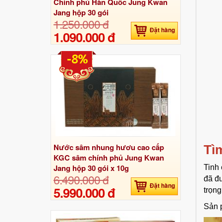
Chính phủ Hàn Quốc Jung Kwan
Jang hộp 30 gói
1.250.000 đ
Đặt hàng
1.090.000 đ
-8%
Nước sâm nhung hươu cao cấp
Tì
KGC sâm chính phủ Jung Kwan
Jang hộp 30 gói x 10g
Tinh 
6.490.000 đ
đã đ
Đặt hàng
5.990.000 đ
trọng
Sản 