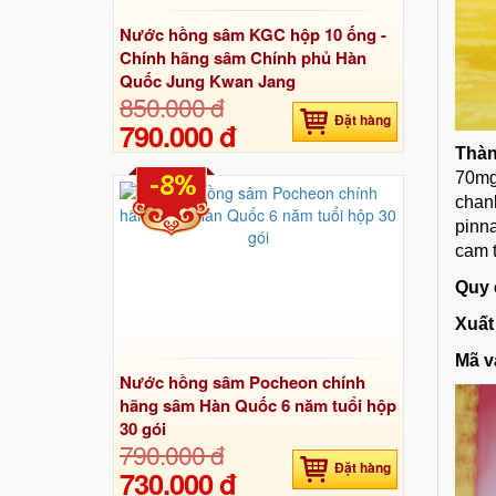
Nước hồng sâm KGC hộp 10 ống -
Chính hãng sâm Chính phủ Hàn
Quốc Jung Kwan Jang
850.000 đ
Đặt hàng
790.000 đ
Thàn
-8%
70mg
chanh
pinna
cam 
Quy 
Xuất
Mã v
Nước hồng sâm Pocheon chính
hãng sâm Hàn Quốc 6 năm tuổi hộp
30 gói
790.000 đ
Đặt hàng
730.000 đ