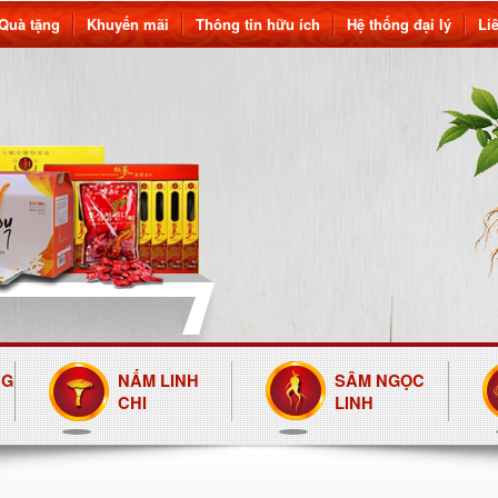
Quà tặng
Khuyến mãi
Thông tin hữu ích
Hệ thống đại lý
Li
NG
NẤM LINH
SÂM NGỌC
CHI
LINH