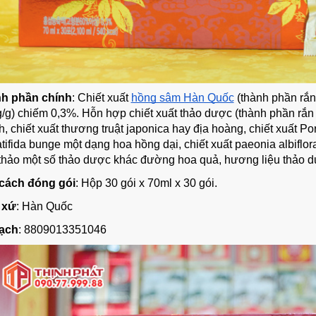
h phần chính
: Chiết xuất
hồng sâm Hàn Quốc
(thành phần rắ
/g) chiếm 0,3%. Hỗn hợp chiết xuất thảo dược (thành phần rắn
, chiết xuất thương truật japonica hay địa hoàng, chiết xuất P
tifida bunge một dạng hoa hồng dại, chiết xuất paeonia albiflor
thảo một số thảo dược khác đường hoa quả, hương liệu thảo dư
cách đóng gói
: Hộp 30 gói x 70ml x 30 gói.
 xứ
: Hàn Quốc
ạch
: 8809013351046