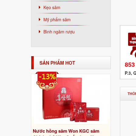
Kẹo sâm
Mỹ phẩm sâm
Bình ngâm rượu
SẢN PHẨM HOT
853
P.3, 
-13%
THÔN
Nước hồng sâm Won KGC sâm