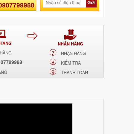
Gửi
 0907799988
 HÀNG
NHẬN HÀNG
7
 HÀNG
NHẬN HÀNG
8
907799988
KIỂM TRA
9
ÀNG
THANH TOÁN