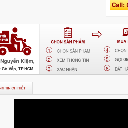
Call:
MUA
CHỌN SẢN PHẨM
4
1
CHỌN
CHỌN SẢN PHẨM
5
2
0
GỌI
Nguyễn Kiệm,
XEM THÔNG TIN
6
3
Q.Gò Vấp, TP.HCM
ĐẶT H
XÁC NHẬN
G TIN CHI TIẾT