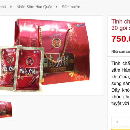
 chủ
Nhân Sâm Hàn Quốc
Sâm nước
Tinh c
30 gói
750
Nhà sản xu
Tinh chấ
sâm Hàn 
khi đi x
sung năn
Đây khô
khỏe cho
tuyệt vời