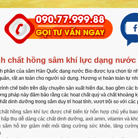
nh chất hồng sâm khí lực dạng nước 
h phần của sâm Hàn Quốc dạng nước Bio được lựa chọn từ nh
uản, rất an toàn cho người sử dụng. Hương vị hoàn toàn tự nh
rình chế biến trên dây chuyền sản xuất hiện đại, bao gồm các 
ng pháp này đảm bảo rằng các hoạt chất quý và chất khoáng kh
hất dinh dưỡng trong sâm duy trì hoạt tính, vượt trội so với c
 chất hồng sâm khí lực
được chế biến từ hỗn hợp chủ yếu bao
hấp thụ dễ dàng các chất dinh dưỡng, axit amin, vitamin và kh
 sâm hỗ trợ giảm mệt mỏi tăng cường sức khỏe,
tăng cườn
h