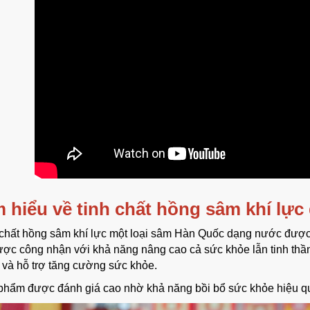
m hiểu về tinh chất hồng sâm khí lự
chất hồng sâm khí lực
một loại sâm Hàn Quốc dạng nước được 
ược công nhận với khả năng nâng cao cả sức khỏe lẫn tinh th
 và hỗ trợ tăng cường sức khỏe.
phẩm được đánh giá cao nhờ khả năng bồi bổ sức khỏe hiệu quả