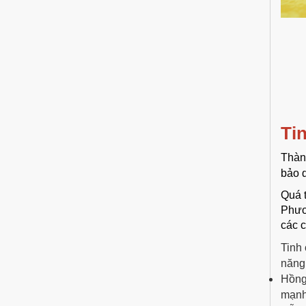
Ti
Thàn
bảo q
Quá t
Phươ
các c
Tinh
năng 
Hồng
mạn