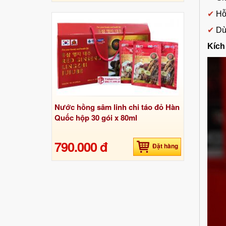
✔
Hỗ
✔
D
ù
Kích
Nước hồng sâm linh chi táo đỏ Hàn
Quốc hộp 30 gói x 80ml
790.000 đ
Đặt hàng