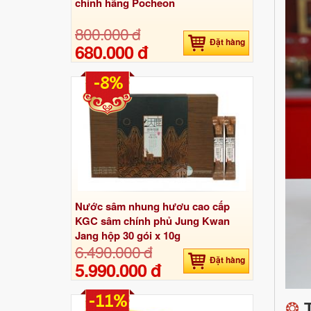
chính hãng Pocheon
800.000 đ
Đặt hàng
680.000 đ
-8%
Nước sâm nhung hươu cao cấp
KGC sâm chính phủ Jung Kwan
Jang hộp 30 gói x 10g
6.490.000 đ
Đặt hàng
5.990.000 đ
-11%
❂