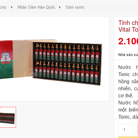
 chủ
Nhân Sâm Hàn Quốc
Sâm nước
Tinh c
Vital T
2.10
Nhà sản xu
Nước h
Tonic ch
hồng sâ
nhiên, c
cơ thể.
Nước hồ
một biế
Tonic, d
uống ti
hiệu quả