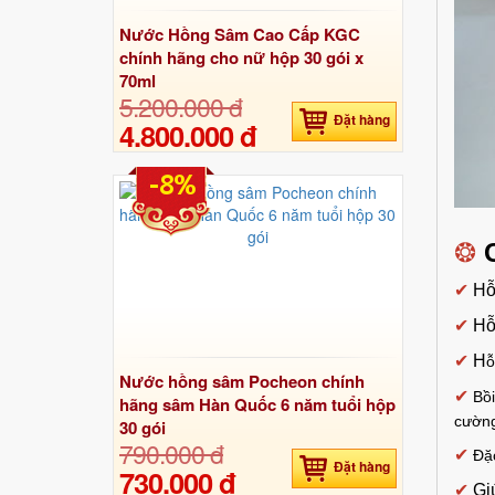
Nước Hồng Sâm Cao Cấp KGC
chính hãng cho nữ hộp 30 gói x
70ml
5.200.000 đ
Đặt hàng
4.800.000 đ
-8%
❂
✔
Hỗ
✔
Hỗ
✔
H
ỗ
Nước hồng sâm Pocheon chính
✔
Bồ
hãng sâm Hàn Quốc 6 năm tuổi hộp
cường
30 gói
790.000 đ
✔
Đặc
Đặt hàng
730.000 đ
✔
Gi