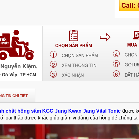
nơi, phù
Call:
MUA
CHỌN SẢN PHẨM
4
1
CHỌN
CHỌN SẢN PHẨM
5
2
0
GỌI
Nguyễn Kiệm,
XEM THÔNG TIN
6
3
Q.Gò Vấp, TP.HCM
ĐẶT H
XÁC NHẬN
G TIN CHI TIẾT
nh chất hồng sâm KGC Jung Kwan Jang Vital Tonic
được kế
ố loại thảo dược khác giúp giảm vị đắng của hồng để chúng ta