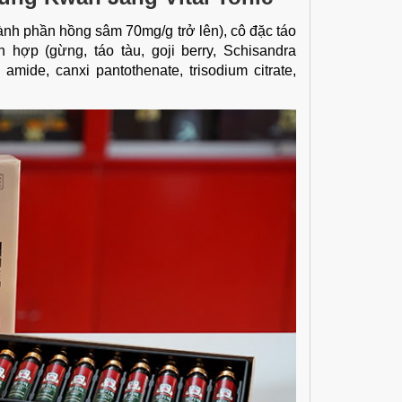
ành phần hồng sâm 70mg/g trở lên), cô đặc táo
ỗn hợp (gừng, táo tàu, goji berry, Schisandra
c amide, canxi pantothenate, trisodium citrate,