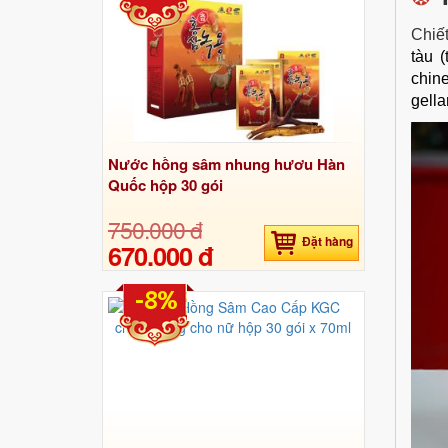
Chiế
tàu (
chine
gella
Nước hồng sâm nhung hươu Hàn
Quốc hộp 30 gói
750.000 đ
Đặt hàng
670.000 đ
-8%