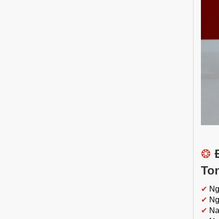
❂
To
✔
Ng
✔
Ng
✔
Na