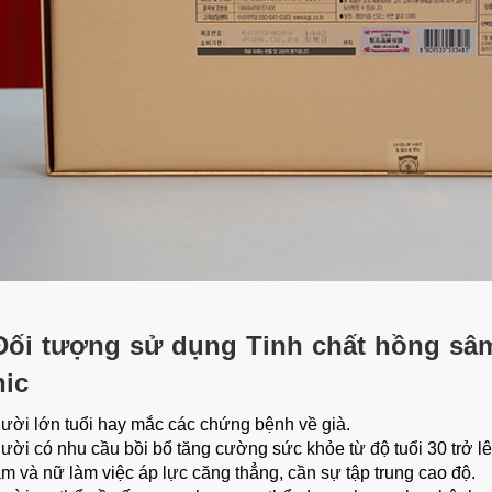
Đối tượng sử dụng
Tinh chất hồng sâ
nic
ười lớn tuổi hay mắc các chứng bệnh về già.
ười có nhu cầu bồi bổ tăng cường sức khỏe từ độ tuổi 30 trở lên
m và nữ làm việc áp lực căng thẳng, cần sự tập trung cao độ.