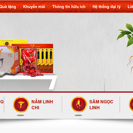
Quà tặng
Khuyến mãi
Thông tin hữu ích
Hệ thống đại lý
Li
NG
NẤM LINH
SÂM NGỌC
CHI
LINH