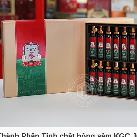
Thành Phần
Tinh chất hồng sâm KGC J