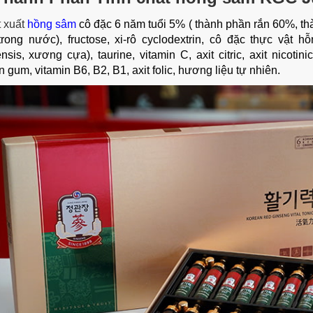
t xuất
hồng sâm
cô đặc 6 năm tuổi 5% ( thành phần rắn 60%, th
trong nước), fructose, xi-rô cyclodextrin, cô đặc thực vật h
nsis, xương cựa), taurine, vitamin C, axit citric, axit nicotini
n gum, vitamin B6, B2, B1, axit folic, hương liệu tự nhiên.