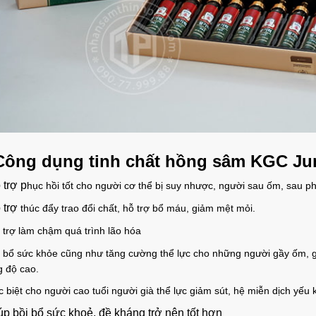
Công dụng t
inh chất hồng sâm KGC Jun
 trợ p
hục hồi tốt cho người cơ thể bị suy nhược, người sau ốm, sau ph
 trợ
thúc đẩy trao đổi chất, hỗ trợ bổ máu, giảm mệt mỏi.
 trợ làm chậm quá trình lão hóa
i bổ sức khỏe cũng như tăng cường thể lực cho những người gầy ốm,
 độ cao
.
 biệt cho người cao tuổi người già thể lực giảm sút, hệ miễn dịch yếu
úp bồi bổ sức khoẻ, đề kháng trở nên tốt hơn