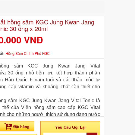
hất hồng sâm KGC Jung Kwan Jang
onic 30 ống x 20ml
0.000 VNĐ
ất:
Hồng Sâm Chính Phủ KGC
ồng sâm KGC Jung Kwan Jang Vital
ứa 30 ống nhỏ tiện lợi; kết hợp thành phần
m Hàn Quốc 6 năm tuổi và các thảo mộc tự
ung cấp vitamin và khoáng chất cần thiết cho
ng sâm KGC Jung Kwan Jang Vital Tonic là
n thể của Viên hồng sâm cao cấp KGC Vital
ành cho những người thích sử dụng dạng nước
ện dụng với vị dịu hơn. Sản phẩm mang đến
Đặt hàng
Yêu Cầu Gọi Lại
 bồi bổ tức thì cho người sử dụng mọi lúc mọi