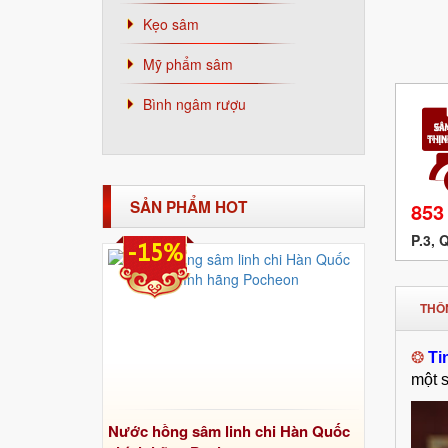
Kẹo sâm
Mỹ phẩm sâm
Bình ngâm rượu
SẢN PHẨM HOT
853
P.3, 
-15%
THÔN
❂
Ti
một s
Nước hồng sâm linh chi Hàn Quốc