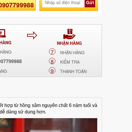
 hợp với cuộc sống năng động, hiên đại.
Gửi
 0907799988
 HÀNG
NHẬN HÀNG
7
 HÀNG
NHẬN HÀNG
8
907799988
KIỂM TRA
9
ÀNG
THANH TOÁN
t hợp từ hồng sâm nguyên chất 6 năm tuổi và
 dễ dàng sử dụng hơn.