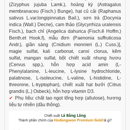
(Zizyphus jujuba Lamk.), hoàng kỳ (Astragalus
membranaceu (Fisch.) Bunge), hạt củ cải (Raphanus
sativus L.var.longipinnatus Bail.), sơn trà (Docynia
indica (Wall.) Decne), cam thảo (Glycyrrhiza uralensis
Fisch.), bạch chỉ (Angelica dahurica (Fisch.ẽ Hoffm.)
Benth.et Hook.f), mẫu đơn (Paenonia suffruticosa
Andr.), giần sàng (Cnidium monnieri (L.) Cuss.)],
magie sulfat, kali carbonat, canxi clorua, kẽm
sulfat, mangan sulfat, bột chiết xuất nhung hươu
(Cervus spp.), hỗn hợp acid amin (L-
Phenylalanine, L-leucine, L-lysine hydrochloride,
palatinose, L-isoleucine, L-valine, L-histidine, L-
threonine, L-tryptophan), chiết xuất hạt bưởi (Citrus
grandis (L.) Osbeck), hỗn hợp vitamin D3.
✔
Phụ liệu: chất tạo ngọt tổng hợp (allulose), hương
liệu tự nhiên (dầu thông).