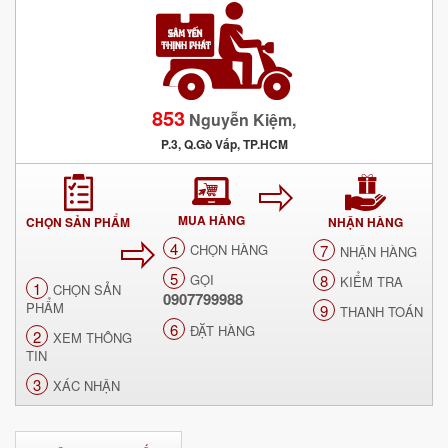
853
Nguyễn Kiệm,
P.3, Q.Gò Vấp, TP.HCM
MUA HÀNG
CHỌN SẢN PHẨM
NHẬN HÀNG
4
CHỌN HÀNG
7
NHẬN HÀNG
5
GỌI
8
KIỂM TRA
1
CHỌN SẢN
0907799988
PHẨM
9
THANH TOÁN
6
ĐẶT HÀNG
2
XEM THÔNG
TIN
3
XÁC NHẬN