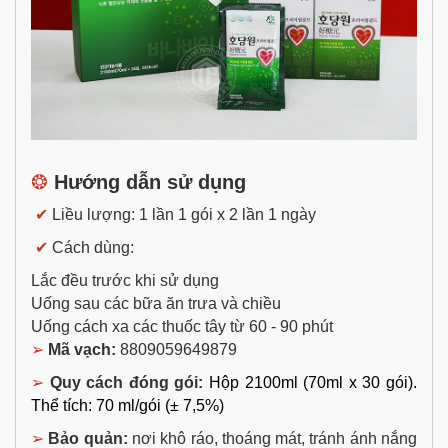
❂
Hướng dẫn sử dụng
✔
Liều lượng: 1 lần 1 gói x 2 lần 1 ngày
✔
Cách dùng:
Lắc đều trước khi sử dụng
Uống sau các bữa ăn trưa và chiều
Uống cách xa các thuốc tây từ 60 - 90 phút
➢
Mã vạch:
8809059649879
➢
Quy cách đóng gói:
Hộp 2100ml (70ml x 30 gói).
Thể tích: 70 ml/gói (± 7,5%)
➢
Bảo quản:
nơi khô ráo, thoáng mát, tránh ánh nắng