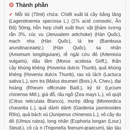
❂
Thành phần
✔
Mỗi túi (70ml) chứa: Chiết xuất lá cây bằng lăng
(Lagerstroemia speciosa L.) (1% acid corosolic, Ấn
Độ) 50mg, hỗn hợp chiết xuất thực vật [(hàm lượng
rắn 3%, cúc vu (Jerusalem artichoke) (Hàn Quốc),
mạch nha (Hàn Quốc), lá tre (Bambusa
arundinaceaetz.) (Hàn Quốc), sa nhân
(Amomum longiligulare), rễ ngải cứu đỏ (Artemisia
vulgaris), dâu tằm (Morus acidosa Griff.), thân
cây khúng khéng (Hovenia dulcis Thunb), quả khúng
khéng (Hovenia dulcis Thunb), rau xà lách (Lactuca
sativa L.), sơn tra (Malus doumeri (Bois.) A. Chev.), đại
hoàng (Rheum officinale Baill.), kỷ tử (Lycium
chinense Mill.), giá đỗ, râu ngô (Zea mays L.), vỏ quýt
(Citrus reticulata Blanco), mướp đắng (Momordica
charantia L.), quả dành dành (Gardenia jasminoides
Rllis), quả bách xù (Juniperus chinensis L.), vỏ cây du
đỏ (Ulmus rubra), long nhãn (Euphoria longan (Lour.)
Steud.), cỏ cà ri (Trigonella foenum-graecum), táo tàu