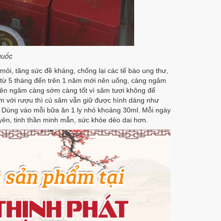
quốc
mỏi, tăng sức đề kháng, chống lại các tế bào ung thư,
từ 5 tháng đến trên 1 năm mới nên uống, càng ngâm
 nên ngâm càng sớm càng tốt vì sâm tươi không để
âm với rượu thì củ sâm vẫn giữ được hình dáng như
 Dùng vào mỗi bữa ăn 1 ly nhỏ khoảng 30ml. Mỗi ngày
yên, tinh thần minh mẫn, sức khỏe dẻo dai hơn.