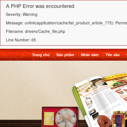
A PHP Error was encountered
Severity: Warning
Message: unlink(application/cache/list_product_article_775): Permi
Filename: drivers/Cache_file.php
Line Number: 65
Trang chủ
Sản phẩm
Nhân sâm
Yến sào