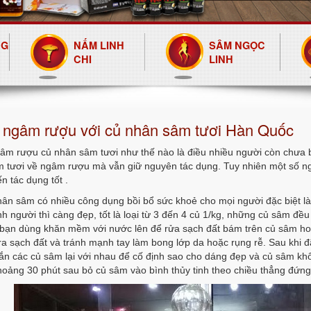
NG
NẤM LINH
SÂM NGỌC
CHI
LINH
 ngâm rượu với củ nhân sâm tươi Hàn Quốc
m rượu củ nhân sâm tươi như thế nào là điều nhiều người còn chưa bi
 tươi về ngâm rượu mà vẫn giữ nguyên tác dụng. Tuy nhiên một số n
 tác dụng tốt .
ân sâm có nhiều công dụng bồi bổ sức khoẻ cho mọi người đặc biệt là
h người thì càng đẹp, tốt là loại từ 3 đến 4 củ 1/kg, những củ sâm đ
, bạn dùng khăn mềm với nước lên để rửa sạch đất bám trên củ sâm ho
ra sạch đất và tránh mạnh tay làm bong lớp da hoặc rụng rễ. Sau khi
ắn các củ sâm lại với nhau để cố định sao cho dáng đẹp và củ sâm khôn
oảng 30 phút sau bỏ củ sâm vào bình thủy tinh theo chiều thẳng đứng