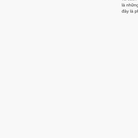
là nhữn
đây là 