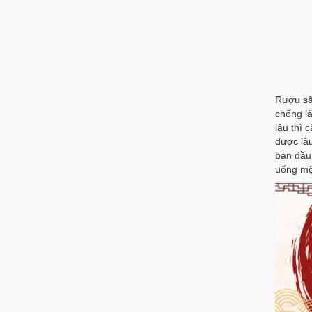
Rượu sâm
chống l
lâu thì 
được lâ
ban đầu
uống một