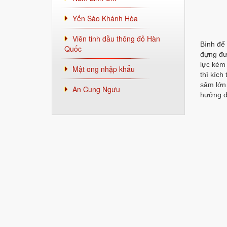
Yến Sào Khánh Hòa
Viên tinh dầu thông đỏ Hàn
Bình để
Quốc
đựng đượ
lực kém 
Mật ong nhập khẩu
thì kíc
sâm lớn 
An Cung Ngưu
hưởng đ