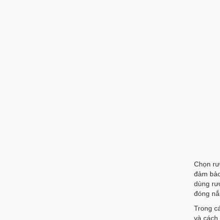
Chọn rư
đảm bảo
dùng rượ
đóng nắp
Trong c
và cách 