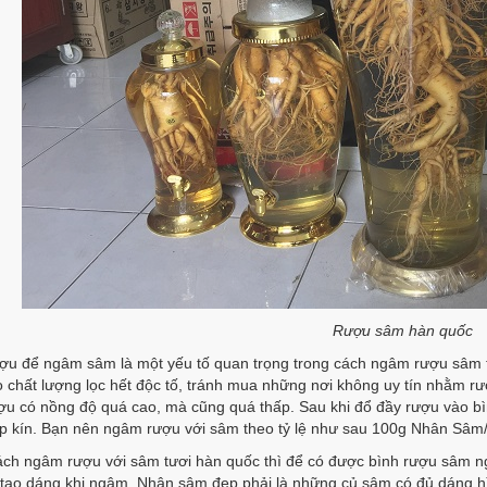
Rượu sâm hàn quốc
ợu để ngâm sâm là một yếu tố quan trọng trong cách ngâm rượu sâm t
 chất lượng lọc hết độc tố, tránh mua những nơi không uy tín nhằm r
u có nồng độ quá cao, mà cũng quá thấp. Sau khi đổ đầy rượu vào bìn
 kín. Bạn nên ngâm rượu với sâm theo tỷ lệ như sau 100g Nhân Sâm/1 
ách ngâm rượu với sâm tươi hàn quốc thì để có được bình rượu sâm n
tạo dáng khi ngâm. Nhân sâm đẹp phải là những củ sâm có đủ dáng hìn