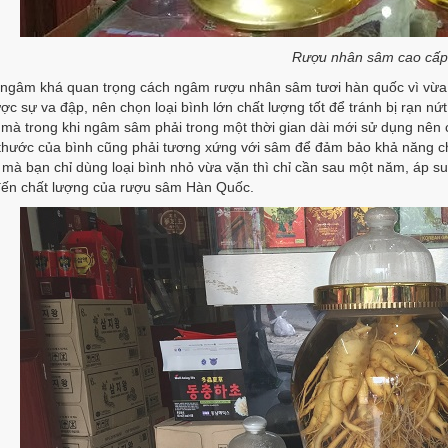
Rượu nhân sâm cao cấ
 ngâm khá quan trọng cách ngâm rượu nhân sâm tươi hàn quốc vì vừa
c sự va đập, nên chọn loại bình lớn chất lượng tốt để tránh bị rạn nứ
mà trong khi ngâm sâm phải trong một thời gian dài mới sử dụng nên 
h thước của bình cũng phải tương xứng với sâm để đảm bảo khả năng c
mà bạn chỉ dùng loại bình nhỏ vừa vặn thì chỉ cần sau một năm, áp su
ến chất lượng của rượu sâm Hàn Quốc.