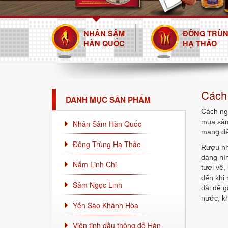
NHÂN SÂM
ĐÔNG TRÙ
HÀN QUỐC
HẠ THẢO
Cách
DANH MỤC SẢN PHẨM
Cách ngâ
mua sâm
Nhân Sâm Hàn Quốc
mang đến
Đông Trùng Hạ Thảo
Rượu nh
dáng hìn
Nấm Linh Chi
tươi về
đến khi 
Sâm Ngọc Linh
dài để g
nước, kh
Yến Sào Khánh Hòa
Viên tinh dầu thông đỏ Hàn