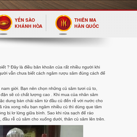
YẾN SÀO
THIÊN MA
KHÁNH HÒA
HÀN QUỐC
ết ? Đây là điều băn khoăn của rất nhiều người khi
gười vẫn chưa biết cách ngâm rượu sâm đúng cách để
 nam giới. Bạn nên chọn những củ sâm tươi củ to,
ều đặn sẽ có chất lượng cao . Khi mua của nhân sâm
ặc dung bàn chải sâm từ đầu củ đển rễ với nước cho
 đã rửa xong nếu bạn ngâm nhiều củ thì dùng que tăm
g bị lơ lửng giữa bình. Sao khi rửa sạch để ráo
, đầu rễ củ sâm cho xuống dưới, thân củ sâm lên trên.