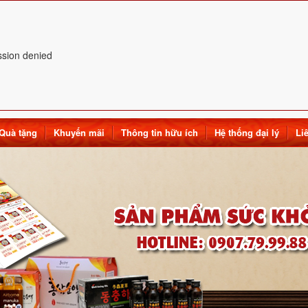
ssion denied
Quà tặng
Khuyến mãi
Thông tin hữu ích
Hệ thống đại lý
Li