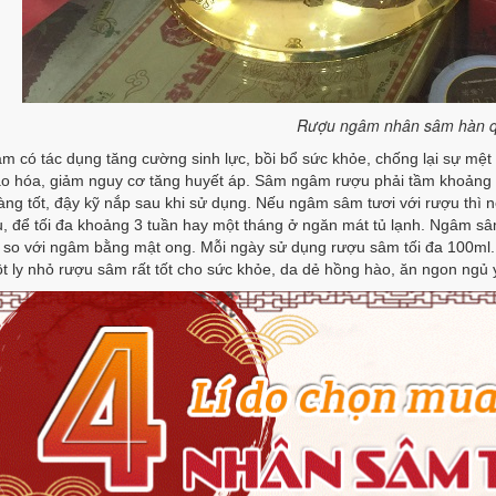
Rượu ngâm nhân sâm hàn 
 có tác dụng tăng cường sinh lực, bồi bổ sức khỏe, chống lại sự mệt 
ão hóa, giảm nguy cơ tăng huyết áp. Sâm ngâm rượu phải tầm khoảng 
càng tốt, đậy kỹ nắp sau khi sử dụng. Nếu ngâm sâm tươi với rượu thì
u, để tối đa khoảng 3 tuần hay một tháng ở ngăn mát tủ lạnh. Ngâm s
 so với ngâm bằng mật ong. Mỗi ngày sử dụng rượu sâm tối đa 100ml.
 ly nhỏ rượu sâm rất tốt cho sức khỏe, da dẻ hồng hào, ăn ngon ngủ 