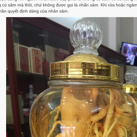
g củ sâm mà thôi, chứ không được gọi là nhấn sâm. Khi rửa hoặc ngâm
phần quyết định dáng của nhân sâm.