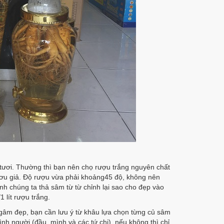
ươi. Thường thì bạn nên chọ rượu trắng nguyên chất
ươu giả. Độ rượu vừa phải khoảng45 độ, không nên
h chúng ta thả sâm từ từ chỉnh lại sao cho đẹp vào
lít rượu trắng.
gâm đẹp, bạn cần lưu ý từ khâu lựa chọn từng củ sâm
h người (đầu, mình và các tứ chi), nếu không thì chỉ