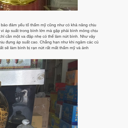
p
 bảo đảm yếu tố thẩm mỹ cũng như có khả năng chịu
t vì áp suất trong bình lớn mà gặp phải bình mỏng chịu
chỉ cần một va đập nhẹ có thể làm nứt bình. Như vậy
hịu đựng áp suất cao. Chẳng hạn như khi ngâm các củ
ất sẽ làm bình bị rạn nứt rất mất thẩm mỹ và ảnh