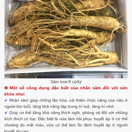
Sâm tươi 8 củ/ký
Một số công dụng đặc biệt của nhân sâm đối với sức
❂
khỏe như:
Nhân sâm giúp chống lão hóa, cải thiện chức năng của não ở
✔
người lớn tuổi, tăng khả năng tập trung trí tuệ, tăng trí nhớ.
Giúp cơ thể tăng khả năng thích nghi, phòng vệ đối với những
✔
kích thích có hại. Đặc biệt là vừa làm hồi phục huyết áp ở cơ thể
choáng do mất máu, vừa có thể làm ổn định huyết áp ở người
huyết áp cao.