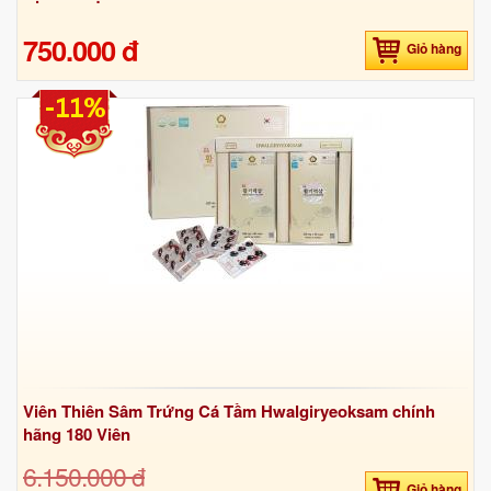
750.000 đ
Giỏ hàng
-11%
Viên Thiên Sâm Trứng Cá Tầm Hwalgiryeoksam chính
hãng 180 Viên
6.150.000 đ
Giỏ hàng