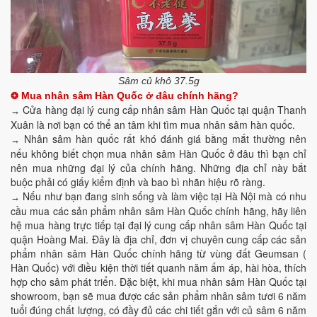
Sâm củ khô 37.5g
Mua nhân sâm Hàn Quốc ở đâu chính hãng?
❂
Cửa hàng đại lý cung cấp nhân sâm Hàn Quốc tại quận Thanh
→
Xuân là nơi bạn có thể an tâm khi tìm mua nhân sâm hàn quốc.
Nhân sâm hàn quốc rất khó đánh giá bằng mắt thường nên
→
nếu không biết chọn mua nhân sâm Hàn Quốc ở đâu thì bạn chỉ
nên mua những đại lý của chính hãng. Những địa chỉ này bắt
buộc phải có giấy kiểm định và bao bì nhãn hiệu rõ ràng.
Nếu như bạn đang sinh sống và làm việc tại Hà Nội mà có nhu
→
cầu mua các sản phẩm nhân sâm Hàn Quốc chính hãng, hãy liên
hệ mua hàng trực tiếp tại đại lý cung cấp nhân sâm Hàn Quốc tại
quận Hoàng Mai. Đây là địa chỉ, đơn vị chuyên cung cấp các sản
phẩm nhân sâm Hàn Quốc chính hãng từ vùng đất Geumsan (
Hàn Quốc) với điều kiện thời tiết quanh năm ấm áp, hài hòa, thích
hợp cho sâm phát triển. Đặc biệt, khi mua nhân sâm Hàn Quốc tại
showroom, bạn sẽ mua được các sản phẩm nhân sâm tươi 6 năm
tuổi đúng chất lượng, có đầy đủ các chi tiết gắn với củ sâm 6 năm