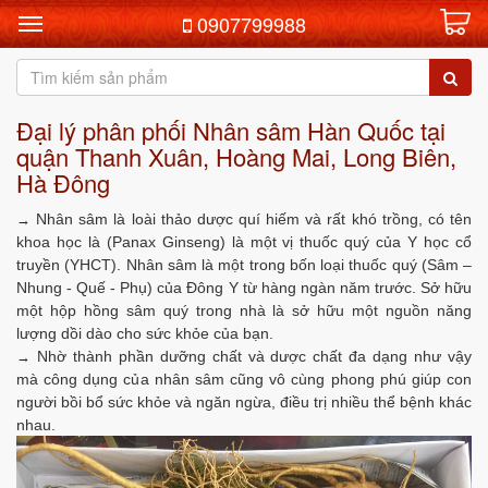
0907799988
Đại lý phân phối Nhân sâm Hàn Quốc tại
quận Thanh Xuân, Hoàng Mai, Long Biên,
Hà Đông
Nhân sâm là loài thảo dược quí hiếm và rất khó trồng, có tên
→
khoa học là (Panax Ginseng) là một vị thuốc quý của Y học cổ
truyền (YHCT). Nhân sâm là một trong bốn loại thuốc quý (Sâm –
Nhung - Quế - Phụ) của Đông Y từ hàng ngàn năm trước. Sở hữu
một hộp hồng sâm quý trong nhà là sở hữu một nguồn năng
lượng dồi dào cho sức khỏe của bạn.
Nhờ thành phần dưỡng chất và dược chất đa dạng như vậy
→
mà công dụng của nhân sâm cũng vô cùng phong phú giúp con
người bồi bổ sức khỏe và ngăn ngừa, điều trị nhiều thể bệnh khác
nhau.