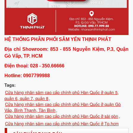
HỆ THỐNG PHÂN PHỐI SÂM YẾN THỊNH PHÁT
Địa chỉ Showroom: 853
- 855
Nguyễn Kiệm, P.3, Quận
Gò Vấp, TP. HCM
Điện thoại: 028 - 350.66666
Hotline: 0907799988
Tags:
Cửa hàng nhân sâm cao cấp chính phủ Hàn Quốc ở quận 5,
quận 6, quận 7, quận 8
,
Cửa hàng nhân sâm cao cấp chính phủ Hàn Quốc ở quận Gò
Vấp, Bình Thạnh, Tân Bình
,
Cửa hàng nhân sâm cao cấp chính phủ Hàn Quốc ở sài gòn
,
Cửa hàng nhân sâm cao cấp chính phủ Hàn Quốc ở Tp.hcm